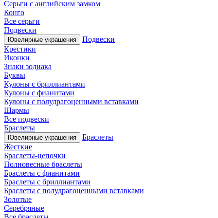
Серьги с английским замком
Конго
Все серьги
Подвески
Подвески
Ювелирные украшения
Крестики
Иконки
Знаки зодиака
Буквы
Кулоны с бриллиантами
Кулоны с фианитами
Кулоны с полудрагоценными вставками
Шармы
Все подвески
Браслеты
Браслеты
Ювелирные украшения
Жесткие
Браслеты-цепочки
Полновесные браслеты
Браслеты с фианитами
Браслеты с бриллиантами
Браслеты с полудрагоценными вставками
Золотые
Серебряные
Все браслеты