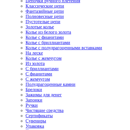
Цепочки ручного плетения
Классические цепи
Фантазийные цепи
Полновесные цепи
Пустотелые цепи
Золотые колье
Колье из белого золота
Колье с фианитами
Колье с бриллиантами
Колье с полудрагоценными вставками
На леске
Колье с жемчугом
Из золота
С бриллиантами
С фианитами
С жемчугом
Полудрагоценные камни
Брелоки
Зажимы для денег
Запонки
Ручки
Чистящие средства
Сертификаты
Сувениры
Упаковка