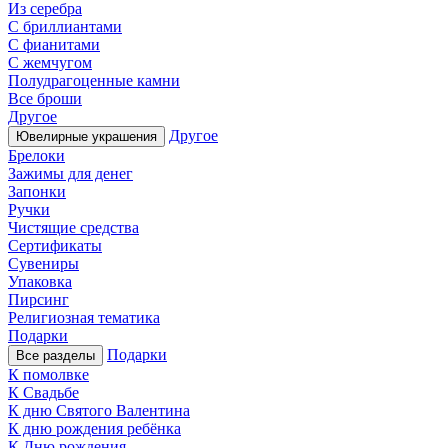
Из серебра
С бриллиантами
С фианитами
С жемчугом
Полудрагоценные камни
Все броши
Другое
Другое
Ювелирные украшения
Брелоки
Зажимы для денег
Запонки
Ручки
Чистящие средства
Сертификаты
Сувениры
Упаковка
Пирсинг
Религиозная тематика
Подарки
Подарки
Все разделы
К помолвке
К Свадьбе
К дню Святого Валентина
К дню рождения ребёнка
К Дню рождения