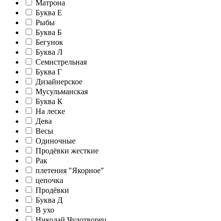
Матрона
Буква Е
Рыбы
Буква Б
Бегунок
Буква Л
Семистрельная
Буква Г
Дизайнерское
Мусульманская
Буква К
На леске
Дева
Весы
Одиночные
Продёвки жесткие
Рак
плетения "Якорное"
цепочка
Продёвки
Буква Д
В ухо
Николай Чудотворец