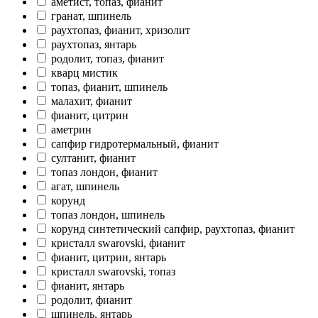
аметист, топаз, фианит
гранат, шпинель
раухтопаз, фианит, хризолит
раухтопаз, янтарь
родолит, топаз, фианит
кварц мистик
топаз, фианит, шпинель
малахит, фианит
фианит, цитрин
аметрин
сапфир гидротермальный, фианит
султанит, фианит
топаз лондон, фианит
агат, шпинель
корунд
топаз лондон, шпинель
корунд синтетический сапфир, раухтопаз, фианит
кристалл swarovski, фианит
фианит, цитрин, янтарь
кристалл swarovski, топаз
фианит, янтарь
родолит, фианит
шпинель, янтарь