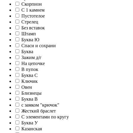
Скорпион
С 1 камнем
Пустотелое
Стрелец
Без вставок
Штамп
Буква Ю
Спаси и сохрани
Буква
Зажим д/г
На цепочке
В пупок
Буква С
Ключик
Овен
Близнецы
Буква В
c замком "крючок"
Жесткий браслет
С элементами по кругу
Буква У
Казанская