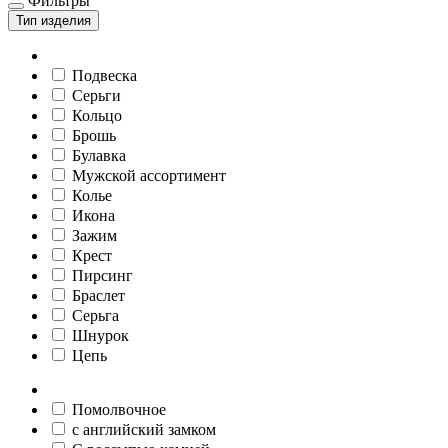
Фильтры
Тип изделия
Подвеска
Серьги
Кольцо
Брошь
Булавка
Мужской ассортимент
Колье
Икона
Зажим
Крест
Пирсинг
Браслет
Серьга
Шнурок
Цепь
Помолвочное
c английский замком