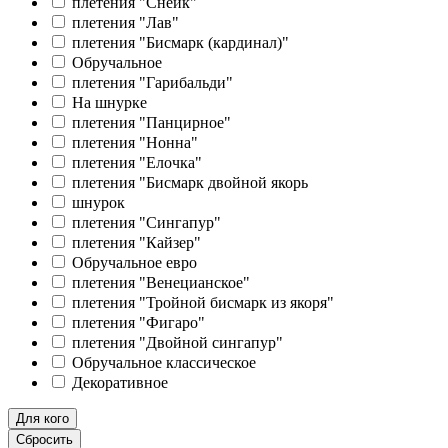
плетения "Снейк"
плетения "Лав"
плетения "Бисмарк (кардинал)"
Обручальное
плетения "Гарибальди"
На шнурке
плетения "Панцирное"
плетения "Нонна"
плетения "Елочка"
плетения "Бисмарк двойной якорь
шнурок
плетения "Сингапур"
плетения "Кайзер"
Обручальное евро
плетения "Венецианское"
плетения "Тройной бисмарк из якоря"
плетения "Фигаро"
плетения "Двойной сингапур"
Обручальное классическое
Декоративное
Для кого
Сбросить