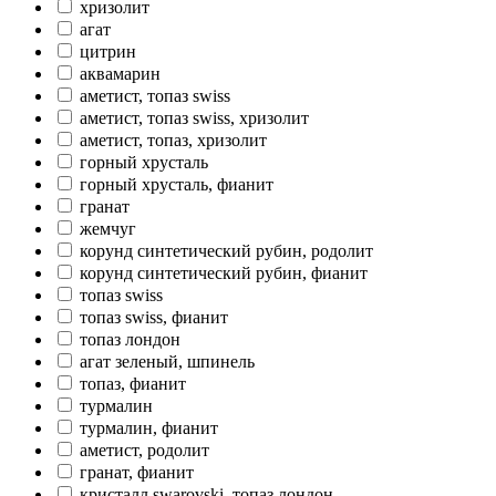
хризолит
агат
цитрин
аквамарин
аметист, топаз swiss
аметист, топаз swiss, хризолит
аметист, топаз, хризолит
горный хрусталь
горный хрусталь, фианит
гранат
жемчуг
корунд синтетический рубин, родолит
корунд синтетический рубин, фианит
топаз swiss
топаз swiss, фианит
топаз лондон
агат зеленый, шпинель
топаз, фианит
турмалин
турмалин, фианит
аметист, родолит
гранат, фианит
кристалл swarovski, топаз лондон