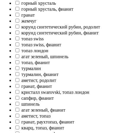
горный хрусталь
горный хрусталь, фианит
гранат
жемчуг
корунд синтетический рубин, родолит
корунд синтетический рубин, фианит
топаз swiss
топаз swiss, фианит
топаз лондон
агат зеленый, шпинель
топаз, фианит
турмалин
турмалин, фианит
аметист, родолит
гранат, фианит
кристалл swarovski, топаз лондон
сапфир, фианит
шпинель
агат зеленый, фианит
аметист, топаз
гранат, раухтопаз, фианит
кварц, топаз, фианит