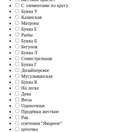
С элементами по кругу
Буква У
Казанская
Матрона
Буква Е
Рыбы
Буква Б
Бегунок
Буква Л
Семистрельная
Буква Г
Дизайнерское
Мусульманская
Буква К
На леске
Дева
Весы
Одиночные
Продёвки жесткие
Рак
плетения "Якорное"
цепочка