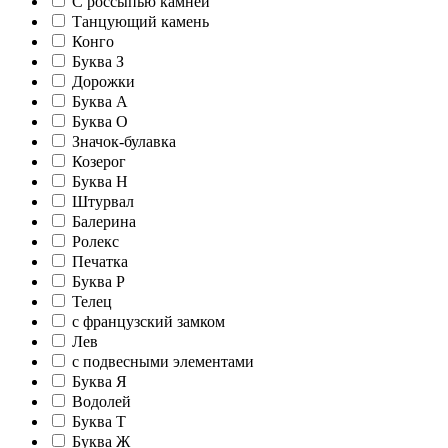
С россыпью камней
Танцующий камень
Конго
Буква З
Дорожки
Буква А
Буква О
Значок-булавка
Козерог
Буква Н
Штурвал
Балерина
Ролекс
Печатка
Буква Р
Телец
c французский замком
Лев
c подвесными элементами
Буква Я
Водолей
Буква Т
Буква Ж