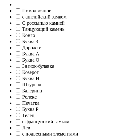
Помолвочное
c английский замком
С россыпью камней
Танцующий камень
Конго
Буква З
Дорожки
Буква А
Буква О
Значок-булавка
Козерог
Буква Н
Штурвал
Балерина
Ролекс
Печатка
Буква Р
Телец
c французский замком
Лев
c подвесными элементами