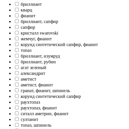
бриллиант
кварц
фианит
бриллиант, сапфир
сапфир
кристалл swarovski
жемчуг, фианит
корунд синтетический сапфир, фианит
топаз
бриллиант, изумруд
бриллиант, рубин
агат зеленый
александрит
аметист
аметист, фианит
гранат, фианит, шпинель
корунд синтетический сапфир
раухтопаз
раухтопаз, фианит
ситалл аметрин, фианит
султанит
топаз, шпинель