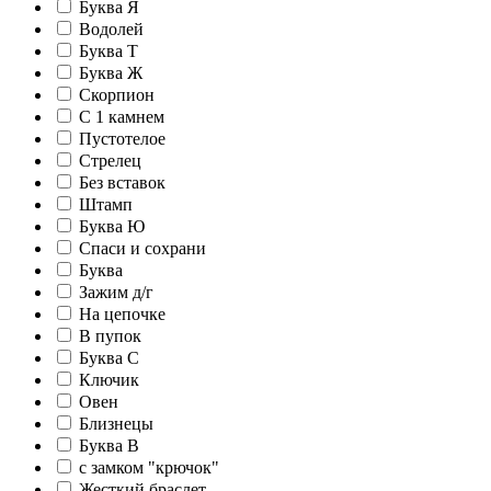
Буква Я
Водолей
Буква Т
Буква Ж
Скорпион
С 1 камнем
Пустотелое
Стрелец
Без вставок
Штамп
Буква Ю
Спаси и сохрани
Буква
Зажим д/г
На цепочке
В пупок
Буква С
Ключик
Овен
Близнецы
Буква В
c замком "крючок"
Жесткий браслет