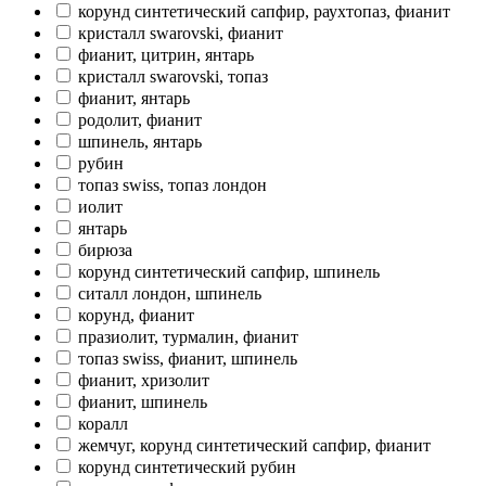
корунд синтетический сапфир, раухтопаз, фианит
кристалл swarovski, фианит
фианит, цитрин, янтарь
кристалл swarovski, топаз
фианит, янтарь
родолит, фианит
шпинель, янтарь
рубин
топаз swiss, топаз лондон
иолит
янтарь
бирюза
корунд синтетический сапфир, шпинель
ситалл лондон, шпинель
корунд, фианит
празиолит, турмалин, фианит
топаз swiss, фианит, шпинель
фианит, хризолит
фианит, шпинель
коралл
жемчуг, корунд синтетический сапфир, фианит
корунд синтетический рубин