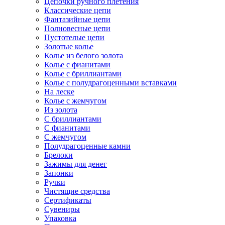
Цепочки ручного плетения
Классические цепи
Фантазийные цепи
Полновесные цепи
Пустотелые цепи
Золотые колье
Колье из белого золота
Колье с фианитами
Колье с бриллиантами
Колье с полудрагоценными вставками
На леске
Колье с жемчугом
Из золота
С бриллиантами
С фианитами
С жемчугом
Полудрагоценные камни
Брелоки
Зажимы для денег
Запонки
Ручки
Чистящие средства
Сертификаты
Сувениры
Упаковка