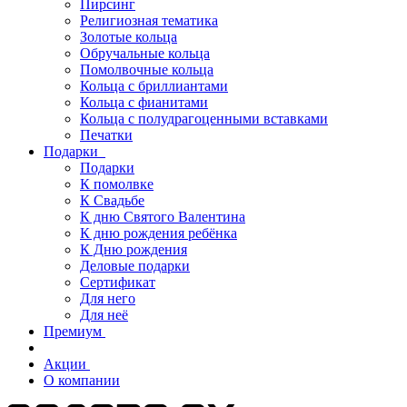
Пирсинг
Религиозная тематика
Золотые кольца
Обручальные кольца
Помолвочные кольца
Кольца с бриллиантами
Кольца с фианитами
Кольца с полудрагоценными вставками
Печатки
Подарки
Подарки
К помолвке
К Свадьбе
К дню Святого Валентина
К дню рождения ребёнка
К Дню рождения
Деловые подарки
Сертификат
Для него
Для неё
Премиум
Акции
О компании