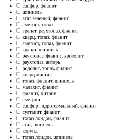
сапфир, фианит
шпинель
агат зеленый, фианит
аметист, топаз
гранат, раухтопаз, фианит
кварц, топаз, фианит
аметист, топаз, фианит
гранат, шпинель
раухтопаз, фианит, хризолит
раухтопаз, янтарь
родолит, топаз, фианит
кварц мистик
топаз, фианит, шпинель
малахит, фианит
фианит, цитрин
аметрин
сапфир гидротермальный, фианит
султанит, фианит
топаз лондон, фианит
агат, шпинель
корунд
топаз лондон, шпинель