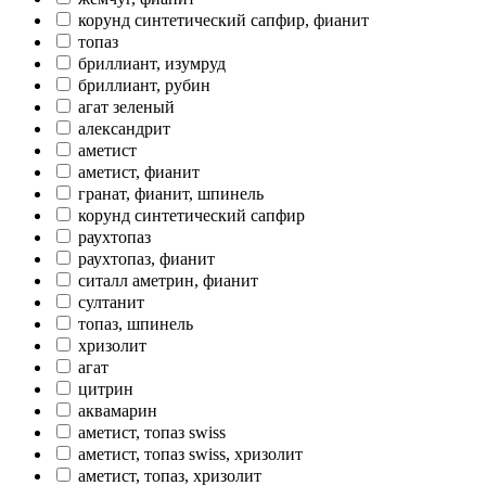
корунд синтетический сапфир, фианит
топаз
бриллиант, изумруд
бриллиант, рубин
агат зеленый
александрит
аметист
аметист, фианит
гранат, фианит, шпинель
корунд синтетический сапфир
раухтопаз
раухтопаз, фианит
ситалл аметрин, фианит
султанит
топаз, шпинель
хризолит
агат
цитрин
аквамарин
аметист, топаз swiss
аметист, топаз swiss, хризолит
аметист, топаз, хризолит