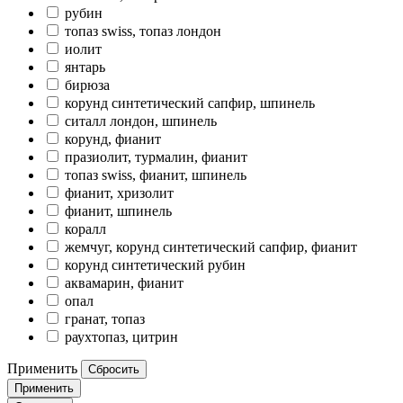
рубин
топаз swiss, топаз лондон
иолит
янтарь
бирюза
корунд синтетический сапфир, шпинель
ситалл лондон, шпинель
корунд, фианит
празиолит, турмалин, фианит
топаз swiss, фианит, шпинель
фианит, хризолит
фианит, шпинель
коралл
жемчуг, корунд синтетический сапфир, фианит
корунд синтетический рубин
аквамарин, фианит
опал
гранат, топаз
раухтопаз, цитрин
Применить
Сбросить
Применить