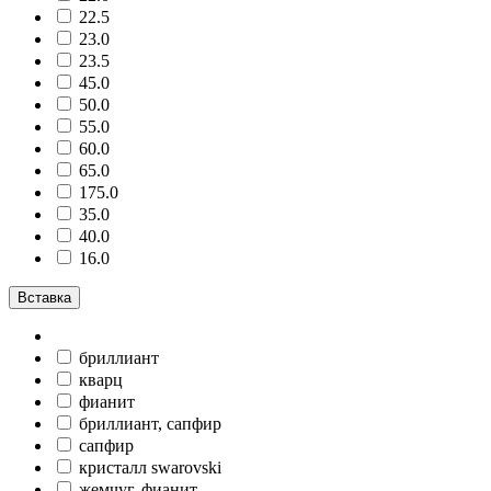
22.5
23.0
23.5
45.0
50.0
55.0
60.0
65.0
175.0
35.0
40.0
16.0
Вставка
бриллиант
кварц
фианит
бриллиант, сапфир
сапфир
кристалл swarovski
жемчуг, фианит