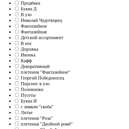
Продёвки
Буква Д
В ухо
Николай Чудотворец
Фантазийное
Фантазийная
Детский ассортимент
В нос
Дорожка
Иконка
Кафф
Декоративный
плетения "Фантазийное"
Георгий Победоносец
Пирсинг в ухо
Половинки
Пусеты
Буква И
c замком "скоба"
Литье
плетения "Роза"
плетения "Двойной ромб"