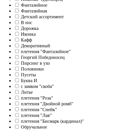
Фантазийное
Фантазийная
Детский ассортимент
В нос
Дорожка
Иконка
Кафф
Декоративный
плетения "Фантазийное"
Георгий Победоносец
Пирсинг в ухо
Половинки
Пусеты
Буква И
c замком "скоба"
Литье
плетения "Роза"
плетения "Двойной ромб"
плетения "Снейк"
плетения "Лав"
плетения "Бисмарк (кардинал)"
Обручальное