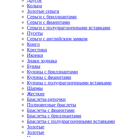
Другое
Кольца
Золотые серьги
Серьги с бриллиантами
Серьги с фианитами
Серьги с полудрагоценными вставками
Пусеты
Серьги с английским замком
Конго
Крестики
Иконки
Знаки зодиака
Буквы
Кулоны с бриллиантами
Кулоны с фианитами
Кулоны с полудрагоценными вставками
Шармы
Жесткие
Браслеты-цепочки
Полновесные браслеты
Браслеты с фианитами
Браслеты с бриллиантами
Браслеты с полудрагоценными вставками
Золотые
Золотые