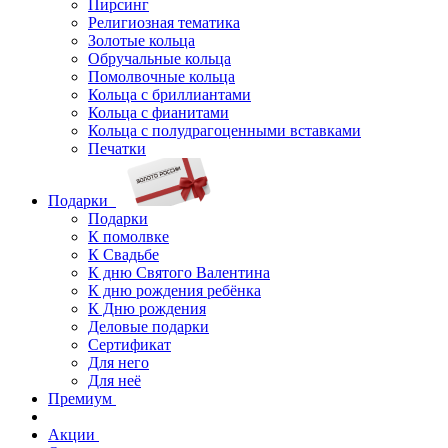
Пирсинг
Религиозная тематика
Золотые кольца
Обручальные кольца
Помолвочные кольца
Кольца с бриллиантами
Кольца с фианитами
Кольца с полудрагоценными вставками
Печатки
Подарки
Подарки
К помолвке
К Свадьбе
К дню Святого Валентина
К дню рождения ребёнка
К Дню рождения
Деловые подарки
Сертификат
Для него
Для неё
Премиум
Акции