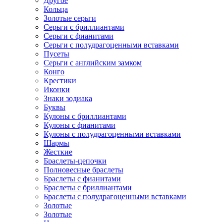
Другое
Кольца
Золотые серьги
Серьги с бриллиантами
Серьги с фианитами
Серьги с полудрагоценными вставками
Пусеты
Серьги с английским замком
Конго
Крестики
Иконки
Знаки зодиака
Буквы
Кулоны с бриллиантами
Кулоны с фианитами
Кулоны с полудрагоценными вставками
Шармы
Жесткие
Браслеты-цепочки
Полновесные браслеты
Браслеты с фианитами
Браслеты с бриллиантами
Браслеты с полудрагоценными вставками
Золотые
Золотые