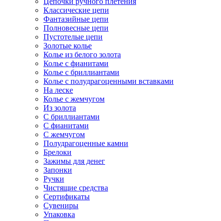
Цепочки ручного плетения
Классические цепи
Фантазийные цепи
Полновесные цепи
Пустотелые цепи
Золотые колье
Колье из белого золота
Колье с фианитами
Колье с бриллиантами
Колье с полудрагоценными вставками
На леске
Колье с жемчугом
Из золота
С бриллиантами
С фианитами
С жемчугом
Полудрагоценные камни
Брелоки
Зажимы для денег
Запонки
Ручки
Чистящие средства
Сертификаты
Сувениры
Упаковка