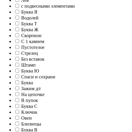
Лев
c подвесными элементами
Буква Я
Водолей
Буква Т
Буква Ж
Скорпион
С 1 камнем
Пустотелое
Стрелец
Без вставок
Штамп
Буква Ю
Спаси и сохрани
Буква
Зажим д/г
На цепочке
В пупок
Буква С
Ключик
Овен
Близнецы
Буква В