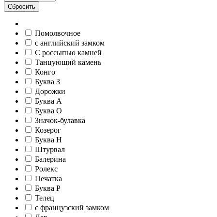
Сбросить
Помолвочное
c английский замком
С россыпью камней
Танцующий камень
Конго
Буква З
Дорожки
Буква А
Буква О
Значок-булавка
Козерог
Буква Н
Штурвал
Балерина
Ролекс
Печатка
Буква Р
Телец
c французский замком