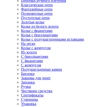
Цепочки ручного плетения
Классические цепи
Фантазийные цепи
Полновесные цепи
Пустотелые цепи
Золотые колье
Колье из белого золота
Колье с фианитами
Колье с бриллиантами
Колье с полудрагоценными вставками
На леске
Колье с жемчугом
Из золота
С бриллиантами
С фианитами
С жемчугом
Полудрагоценные камни
Брелоки
Зажимы для денег
Запонки
Ручки
Чистящие средства
Сертификаты
Сувениры
Упаковка