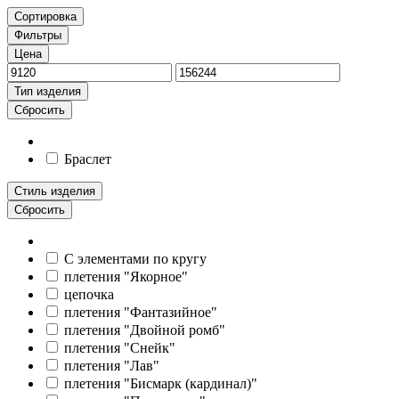
Сортировка
Фильтры
Цена
Тип изделия
Сбросить
Браслет
Стиль изделия
Сбросить
С элементами по кругу
плетения "Якорное"
цепочка
плетения "Фантазийное"
плетения "Двойной ромб"
плетения "Снейк"
плетения "Лав"
плетения "Бисмарк (кардинал)"