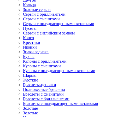
Другое
Кольца
Золотые серьги
Серьги с бриллиантами
Серьги с фианитами
Серьги с полудрагоценными вставками
Пусеты
Серьги с английским замком
Конго
Крестики
Иконки
Знаки зодиака
Буквы
Кулоны с бриллиантами
Кулоны с фианитами
Кулоны с полудрагоценными вставками
Шармы
Жесткие
Браслеты-цепочки
Полновесные браслеты
Браслеты с фианитами
Браслеты с бриллиантами
Браслеты с полудрагоценными вставками
Золотые
Золотые