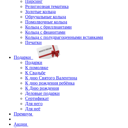
Пирсинг
Религиозная тематика
Золотые кольца
Обручальные кольца
Помолвочные кольца
Кольца с бриллиантами
Кольца с фианитами
Кольца с полудрагоценными вставками
Печатки
Подарки
Подарки
К помолвке
К Свадьбе
К дню Святого Валентина
К дню рождения ребёнка
К Дню рождения
Деловые подарки
Сертификат
Для него
Для неё
Премиум
Акции