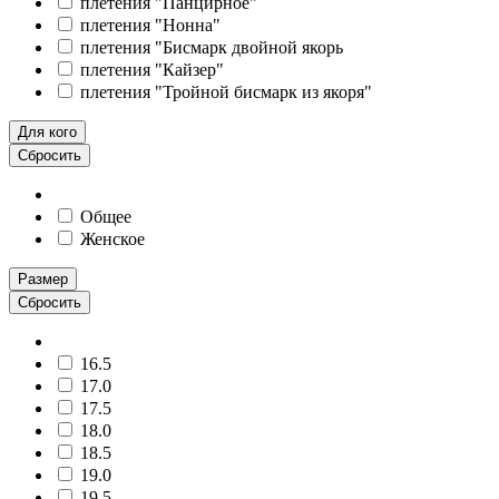
плетения "Панцирное"
плетения "Нонна"
плетения "Бисмарк двойной якорь
плетения "Кайзер"
плетения "Тройной бисмарк из якоря"
Для кого
Сбросить
Общее
Женское
Размер
Сбросить
16.5
17.0
17.5
18.0
18.5
19.0
19.5