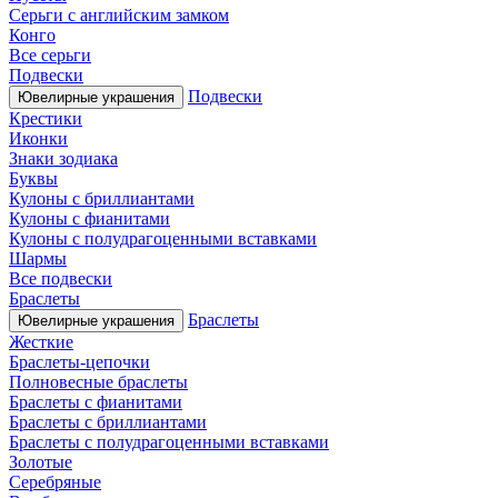
Серьги с английским замком
Конго
Все серьги
Подвески
Подвески
Ювелирные украшения
Крестики
Иконки
Знаки зодиака
Буквы
Кулоны с бриллиантами
Кулоны с фианитами
Кулоны с полудрагоценными вставками
Шармы
Все подвески
Браслеты
Браслеты
Ювелирные украшения
Жесткие
Браслеты-цепочки
Полновесные браслеты
Браслеты с фианитами
Браслеты с бриллиантами
Браслеты с полудрагоценными вставками
Золотые
Серебряные