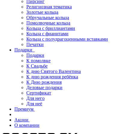
Пирсинг
Религиозная тематика
Золотые кольца
Обручальные кольца
Помолвочные кольца
Кольца с бриллиантами
Кольца с фианитами
Кольца с полудрагоценными вставками
Печатки
Подарки
Подарки
К помолвке
К Свадьбе
К дню Святого Валентина
К дню рождения ребёнка
К Дню рождения
Деловые подарки
Сертификат
Для него
Для неё
Премиум
Акции
О компании