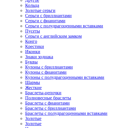
Другое
Кольца
Золотые серьги
Серьги с бриллиантами
Серьги с фианитами
Серьги с полудрагоценными вставками
Пусеты
Серьги с английским замком
Конго
Крестики
Иконки
Знаки зодиака
Буквы
Кулоны с бриллиантами
Кулоны с фианитами
Кулоны с полудрагоценными вставками
Шармы
Жесткие
Браслеты-цепочки
Полновесные браслеты
Браслеты с фианитами
Браслеты с бриллиантами
Браслеты с полудрагоценными вставками
Золотые
Золотые