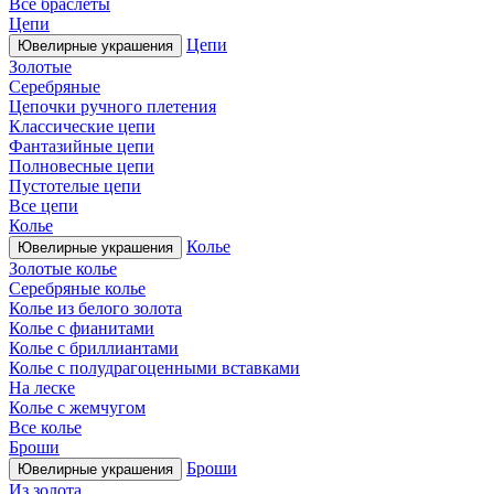
Все браслеты
Цепи
Цепи
Ювелирные украшения
Золотые
Серебряные
Цепочки ручного плетения
Классические цепи
Фантазийные цепи
Полновесные цепи
Пустотелые цепи
Все цепи
Колье
Колье
Ювелирные украшения
Золотые колье
Серебряные колье
Колье из белого золота
Колье с фианитами
Колье с бриллиантами
Колье с полудрагоценными вставками
На леске
Колье с жемчугом
Все колье
Броши
Броши
Ювелирные украшения
Из золота