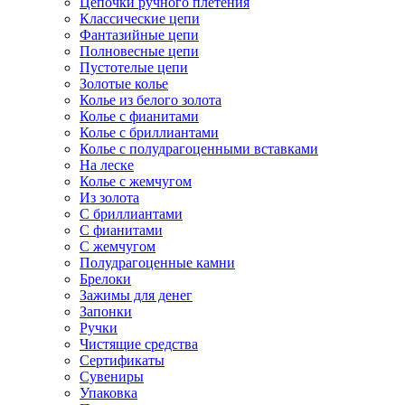
Цепочки ручного плетения
Классические цепи
Фантазийные цепи
Полновесные цепи
Пустотелые цепи
Золотые колье
Колье из белого золота
Колье с фианитами
Колье с бриллиантами
Колье с полудрагоценными вставками
На леске
Колье с жемчугом
Из золота
С бриллиантами
С фианитами
С жемчугом
Полудрагоценные камни
Брелоки
Зажимы для денег
Запонки
Ручки
Чистящие средства
Сертификаты
Сувениры
Упаковка