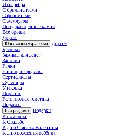
Из серебра
С бриллиантами
С фианитами
С жемчугом
Полудрагоценные камни
Все броши
Другое
Другое
Ювелирные украшения
Брелоки
Зажимы для денег
Запонки
Ручки
Чистящие средства
Сертификаты
Сувениры
Упаковка
Пирсинг
Религиозная тематика
Подарки
Подарки
Все разделы
К помолвке
К Свадьбе
К дню Святого Валентина
К дню рождения ребёнка