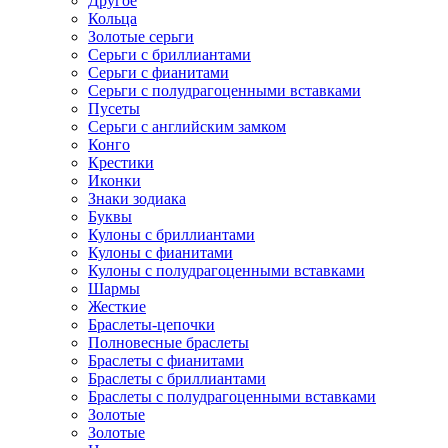
Другое
Кольца
Золотые серьги
Серьги с бриллиантами
Серьги с фианитами
Серьги с полудрагоценными вставками
Пусеты
Серьги с английским замком
Конго
Крестики
Иконки
Знаки зодиака
Буквы
Кулоны с бриллиантами
Кулоны с фианитами
Кулоны с полудрагоценными вставками
Шармы
Жесткие
Браслеты-цепочки
Полновесные браслеты
Браслеты с фианитами
Браслеты с бриллиантами
Браслеты с полудрагоценными вставками
Золотые
Золотые