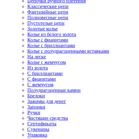
Цепочки ручного плетения
Классические цепи
Фантазийные цепи
Полновесные цепи
Пустотелые цепи
Золотые колье
Колье из белого золота
Колье с фианитами
Колье с бриллиантами
Колье с полудрагоценными вставками
На леске
Колье с жемчугом
Из золота
С бриллиантами
С фианитами
С жемчугом
Полудрагоценные камни
Брелоки
Зажимы для денег
Запонки
Ручки
Чистящие средства
Сертификаты
Сувениры
Упаковка