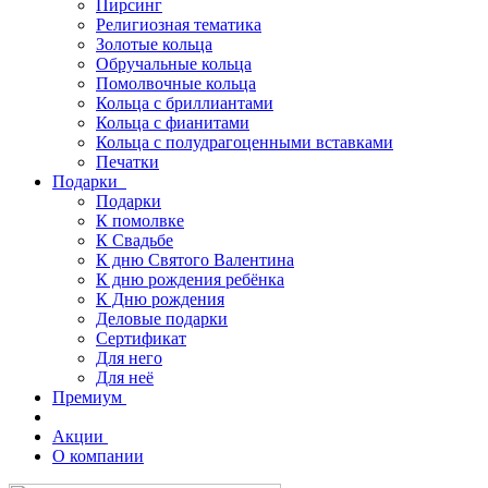
Пирсинг
Религиозная тематика
Золотые кольца
Обручальные кольца
Помолвочные кольца
Кольца с бриллиантами
Кольца с фианитами
Кольца с полудрагоценными вставками
Печатки
Подарки
Подарки
К помолвке
К Свадьбе
К дню Святого Валентина
К дню рождения ребёнка
К Дню рождения
Деловые подарки
Сертификат
Для него
Для неё
Премиум
Акции
О компании