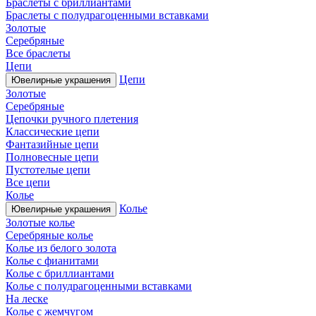
Браслеты с бриллиантами
Браслеты с полудрагоценными вставками
Золотые
Серебряные
Все браслеты
Цепи
Цепи
Ювелирные украшения
Золотые
Серебряные
Цепочки ручного плетения
Классические цепи
Фантазийные цепи
Полновесные цепи
Пустотелые цепи
Все цепи
Колье
Колье
Ювелирные украшения
Золотые колье
Серебряные колье
Колье из белого золота
Колье с фианитами
Колье с бриллиантами
Колье с полудрагоценными вставками
На леске
Колье с жемчугом