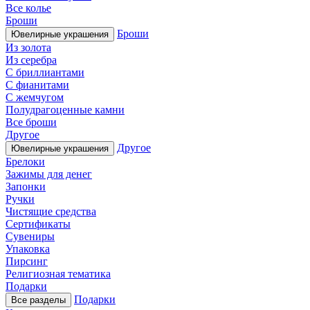
Все колье
Броши
Броши
Ювелирные украшения
Из золота
Из серебра
С бриллиантами
С фианитами
С жемчугом
Полудрагоценные камни
Все броши
Другое
Другое
Ювелирные украшения
Брелоки
Зажимы для денег
Запонки
Ручки
Чистящие средства
Сертификаты
Сувениры
Упаковка
Пирсинг
Религиозная тематика
Подарки
Подарки
Все разделы