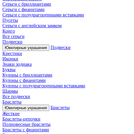
Серьги с бриллиантами
Серьги с фианитами
Серьги с полудрагоценными вставками
Пусеты
Серьги с английским замком
Конго
Все серьги
Подвески
Подвески
Ювелирные украшения
Крестики
Иконки
Знаки зодиака
Буквы
Кулоны с бриллиантами
Кулоны с фианитами
Кулоны с полудрагоценными вставками
Шармы
Все подвески
Браслеты
Браслеты
Ювелирные украшения
Жесткие
Браслеты-цепочки
Полновесные браслеты
Браслеты с фианитами