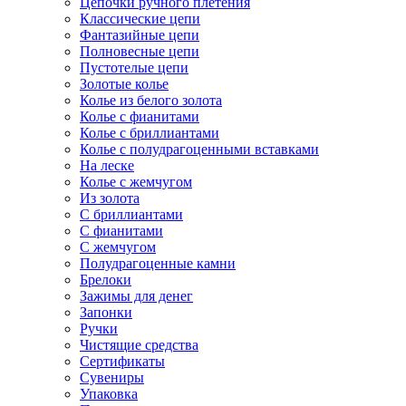
Цепочки ручного плетения
Классические цепи
Фантазийные цепи
Полновесные цепи
Пустотелые цепи
Золотые колье
Колье из белого золота
Колье с фианитами
Колье с бриллиантами
Колье с полудрагоценными вставками
На леске
Колье с жемчугом
Из золота
С бриллиантами
С фианитами
С жемчугом
Полудрагоценные камни
Брелоки
Зажимы для денег
Запонки
Ручки
Чистящие средства
Сертификаты
Сувениры
Упаковка