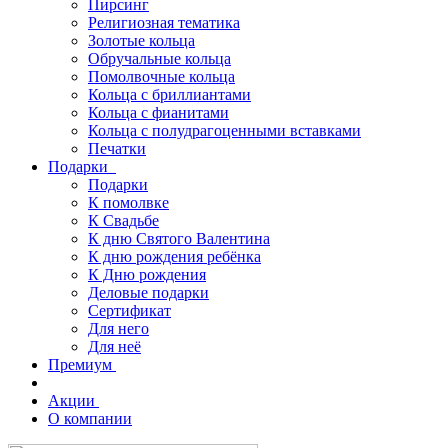
Пирсинг
Религиозная тематика
Золотые кольца
Обручальные кольца
Помолвочные кольца
Кольца с бриллиантами
Кольца с фианитами
Кольца с полудрагоценными вставками
Печатки
Подарки
Подарки
К помолвке
К Свадьбе
К дню Святого Валентина
К дню рождения ребёнка
К Дню рождения
Деловые подарки
Сертификат
Для него
Для неё
Премиум
Акции
О компании