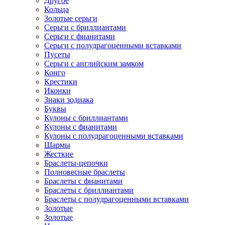
Другое
Кольца
Золотые серьги
Серьги с бриллиантами
Серьги с фианитами
Серьги с полудрагоценными вставками
Пусеты
Серьги с английским замком
Конго
Крестики
Иконки
Знаки зодиака
Буквы
Кулоны с бриллиантами
Кулоны с фианитами
Кулоны с полудрагоценными вставками
Шармы
Жесткие
Браслеты-цепочки
Полновесные браслеты
Браслеты с фианитами
Браслеты с бриллиантами
Браслеты с полудрагоценными вставками
Золотые
Золотые