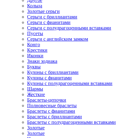
Другое
Кольца
Золотые серьги
Серьги с бриллиантами
Серьги с фианитами
Серьги с полудрагоценными вставками
Пусеты
Серьги с английским замком
Конго
Крестики
Иконки
Знаки зодиака
Буквы
Кулоны с бриллиантами
Кулоны с фианитами
Кулоны с полудрагоценными вставками
Шармы
Жесткие
Браслеты-цепочки
Полновесные браслеты
Браслеты с фианитами
Браслеты с бриллиантами
Браслеты с полудрагоценными вставками
Золотые
Золотые