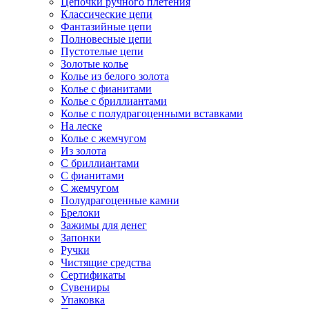
Цепочки ручного плетения
Классические цепи
Фантазийные цепи
Полновесные цепи
Пустотелые цепи
Золотые колье
Колье из белого золота
Колье с фианитами
Колье с бриллиантами
Колье с полудрагоценными вставками
На леске
Колье с жемчугом
Из золота
С бриллиантами
С фианитами
С жемчугом
Полудрагоценные камни
Брелоки
Зажимы для денег
Запонки
Ручки
Чистящие средства
Сертификаты
Сувениры
Упаковка