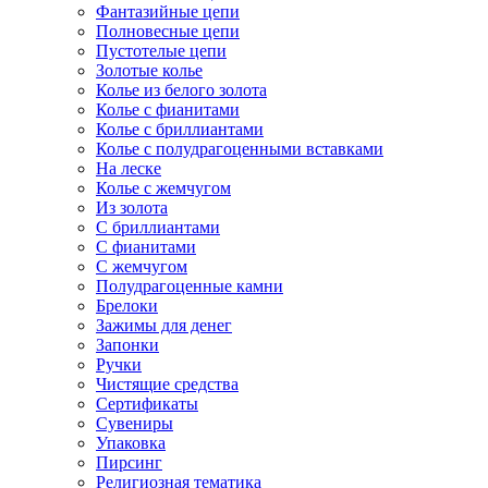
Фантазийные цепи
Полновесные цепи
Пустотелые цепи
Золотые колье
Колье из белого золота
Колье с фианитами
Колье с бриллиантами
Колье с полудрагоценными вставками
На леске
Колье с жемчугом
Из золота
С бриллиантами
С фианитами
С жемчугом
Полудрагоценные камни
Брелоки
Зажимы для денег
Запонки
Ручки
Чистящие средства
Сертификаты
Сувениры
Упаковка
Пирсинг
Религиозная тематика