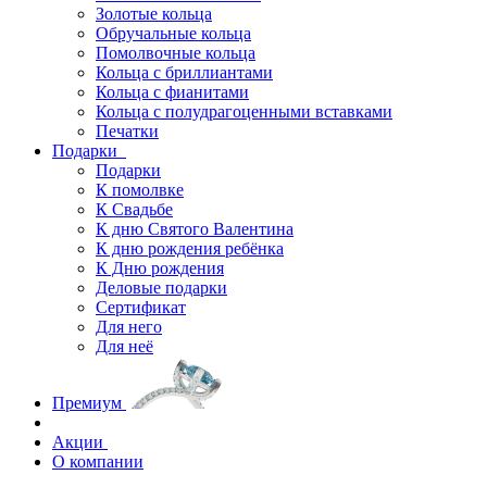
Золотые кольца
Обручальные кольца
Помолвочные кольца
Кольца с бриллиантами
Кольца с фианитами
Кольца с полудрагоценными вставками
Печатки
Подарки
Подарки
К помолвке
К Свадьбе
К дню Святого Валентина
К дню рождения ребёнка
К Дню рождения
Деловые подарки
Сертификат
Для него
Для неё
Премиум
Акции
О компании