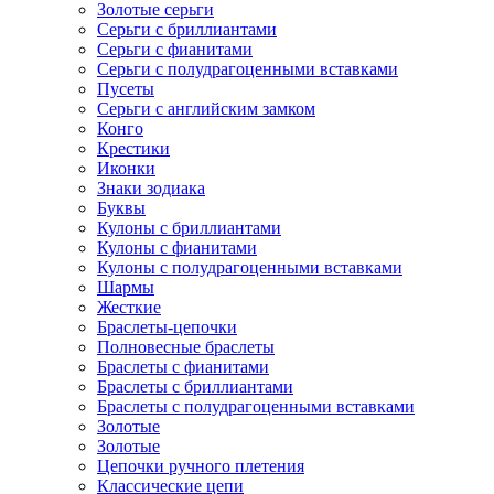
Золотые серьги
Серьги с бриллиантами
Серьги с фианитами
Серьги с полудрагоценными вставками
Пусеты
Серьги с английским замком
Конго
Крестики
Иконки
Знаки зодиака
Буквы
Кулоны с бриллиантами
Кулоны с фианитами
Кулоны с полудрагоценными вставками
Шармы
Жесткие
Браслеты-цепочки
Полновесные браслеты
Браслеты с фианитами
Браслеты с бриллиантами
Браслеты с полудрагоценными вставками
Золотые
Золотые
Цепочки ручного плетения
Классические цепи