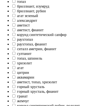
топаз
бриллиант, изумруд
бриллиант, рубин
агат зеленый
александрит
аметист
аметист, фианит
корунд синтетический сапфир
раухтопаз
раухтопаз, фианит
ситалл аметрин, фианит
султанит
топаз, шпинель
хризолит
агат
цитрин
аквамарин
аметист, топаз, хризолит
горный хрусталь
горный хрусталь, фианит
гранат
жемчуг
корунд синтетический рубин, родолит