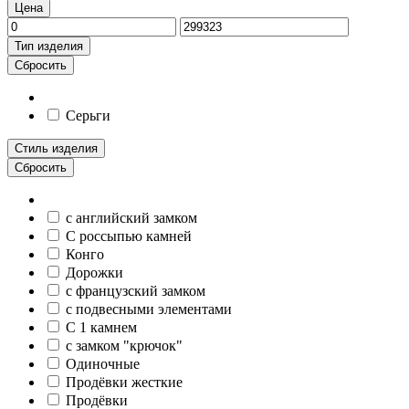
Цена
Тип изделия
Сбросить
Серьги
Стиль изделия
Сбросить
c английский замком
С россыпью камней
Конго
Дорожки
c французский замком
c подвесными элементами
С 1 камнем
c замком "крючок"
Одиночные
Продёвки жесткие
Продёвки