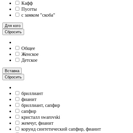
Кафф
Пусеты
c замком "скоба"
Для кого
Сбросить
Общее
Женское
Детское
Вставка
Сбросить
бриллиант
фианит
бриллиант, сапфир
сапфир
кристалл swarovski
жемчуг, фианит
корунд синтетический сапфир, фианит