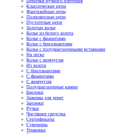
Цепочки ручного плетения
Классические цепи
Фантазийные цепи
Полновесные цепи
Пустотелые цепи
Золотые колье
Колье из белого золота
Колье с фианитами
Колье с бриллиантами
Колье с полудрагоценными вставками
На леске
Колье с жемчугом
Из золота
С бриллиантами
С фианитами
С жемчугом
Полудрагоценные камни
Брелоки
Зажимы для денег
Запонки
Ручки
Чистящие средства
Сертификаты
Сувениры
Упаковка