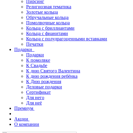
Пирсинг
Религиозная тематика
Золотые кольца
Обручальные кольца
Помолвочные кольца
Кольца с бриллиантами
Кольца с фианитами
Кольца с полудрагоценными вставками
Печатки
Подарки
Подарки
К помолвке
К Свадьбе
К дню Святого Валентина
К дню рождения ребёнка
К Дню рождения
Деловые подарки
Сертификат
Для него
Для неё
Премиум
Акции
О компании