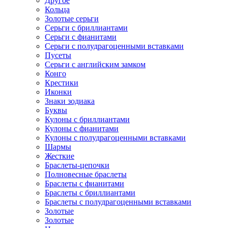
Другое
Кольца
Золотые серьги
Серьги с бриллиантами
Серьги с фианитами
Серьги с полудрагоценными вставками
Пусеты
Серьги с английским замком
Конго
Крестики
Иконки
Знаки зодиака
Буквы
Кулоны с бриллиантами
Кулоны с фианитами
Кулоны с полудрагоценными вставками
Шармы
Жесткие
Браслеты-цепочки
Полновесные браслеты
Браслеты с фианитами
Браслеты с бриллиантами
Браслеты с полудрагоценными вставками
Золотые
Золотые