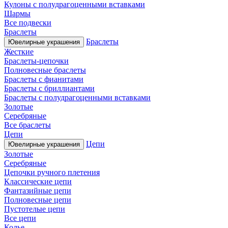
Кулоны с полудрагоценными вставками
Шармы
Все подвески
Браслеты
Браслеты
Ювелирные украшения
Жесткие
Браслеты-цепочки
Полновесные браслеты
Браслеты с фианитами
Браслеты с бриллиантами
Браслеты с полудрагоценными вставками
Золотые
Серебряные
Все браслеты
Цепи
Цепи
Ювелирные украшения
Золотые
Серебряные
Цепочки ручного плетения
Классические цепи
Фантазийные цепи
Полновесные цепи
Пустотелые цепи
Все цепи
Колье