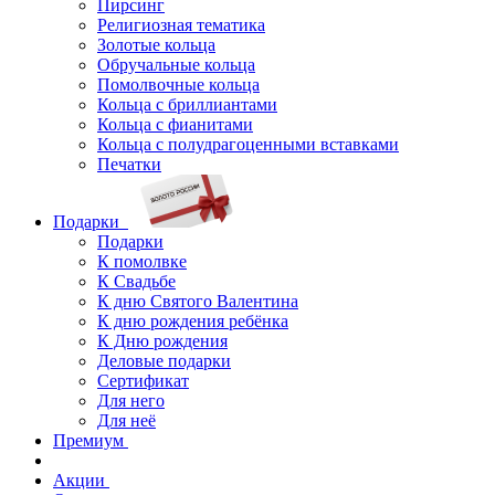
Пирсинг
Религиозная тематика
Золотые кольца
Обручальные кольца
Помолвочные кольца
Кольца с бриллиантами
Кольца с фианитами
Кольца с полудрагоценными вставками
Печатки
Подарки
Подарки
К помолвке
К Свадьбе
К дню Святого Валентина
К дню рождения ребёнка
К Дню рождения
Деловые подарки
Сертификат
Для него
Для неё
Премиум
Акции