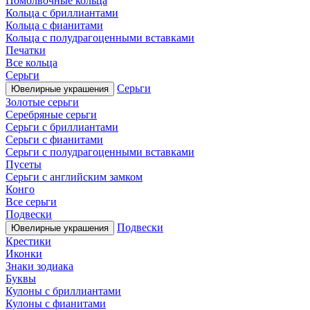
Помолвочные кольца
Кольца с бриллиантами
Кольца с фианитами
Кольца с полудрагоценными вставками
Печатки
Все кольца
Серьги
Серьги
Ювелирные украшения
Золотые серьги
Серебряные серьги
Серьги с бриллиантами
Серьги с фианитами
Серьги с полудрагоценными вставками
Пусеты
Серьги с английским замком
Конго
Все серьги
Подвески
Подвески
Ювелирные украшения
Крестики
Иконки
Знаки зодиака
Буквы
Кулоны с бриллиантами
Кулоны с фианитами