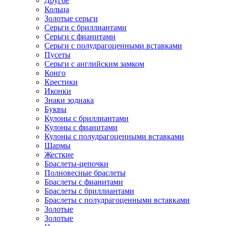
Другое
Кольца
Золотые серьги
Серьги с бриллиантами
Серьги с фианитами
Серьги с полудрагоценными вставками
Пусеты
Серьги с английским замком
Конго
Крестики
Иконки
Знаки зодиака
Буквы
Кулоны с бриллиантами
Кулоны с фианитами
Кулоны с полудрагоценными вставками
Шармы
Жесткие
Браслеты-цепочки
Полновесные браслеты
Браслеты с фианитами
Браслеты с бриллиантами
Браслеты с полудрагоценными вставками
Золотые
Золотые