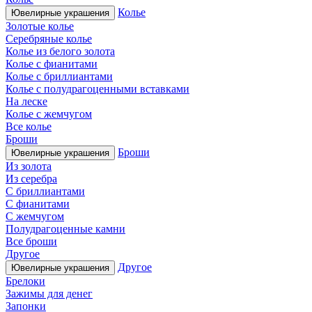
Колье
Ювелирные украшения
Золотые колье
Серебряные колье
Колье из белого золота
Колье с фианитами
Колье с бриллиантами
Колье с полудрагоценными вставками
На леске
Колье с жемчугом
Все колье
Броши
Броши
Ювелирные украшения
Из золота
Из серебра
С бриллиантами
С фианитами
С жемчугом
Полудрагоценные камни
Все броши
Другое
Другое
Ювелирные украшения
Брелоки
Зажимы для денег
Запонки