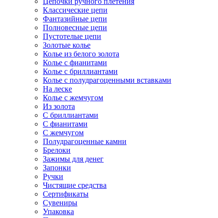
Цепочки ручного плетения
Классические цепи
Фантазийные цепи
Полновесные цепи
Пустотелые цепи
Золотые колье
Колье из белого золота
Колье с фианитами
Колье с бриллиантами
Колье с полудрагоценными вставками
На леске
Колье с жемчугом
Из золота
С бриллиантами
С фианитами
С жемчугом
Полудрагоценные камни
Брелоки
Зажимы для денег
Запонки
Ручки
Чистящие средства
Сертификаты
Сувениры
Упаковка