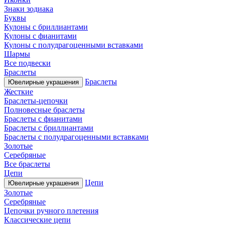
Знаки зодиака
Буквы
Кулоны с бриллиантами
Кулоны с фианитами
Кулоны с полудрагоценными вставками
Шармы
Все подвески
Браслеты
Браслеты
Ювелирные украшения
Жесткие
Браслеты-цепочки
Полновесные браслеты
Браслеты с фианитами
Браслеты с бриллиантами
Браслеты с полудрагоценными вставками
Золотые
Серебряные
Все браслеты
Цепи
Цепи
Ювелирные украшения
Золотые
Серебряные
Цепочки ручного плетения
Классические цепи