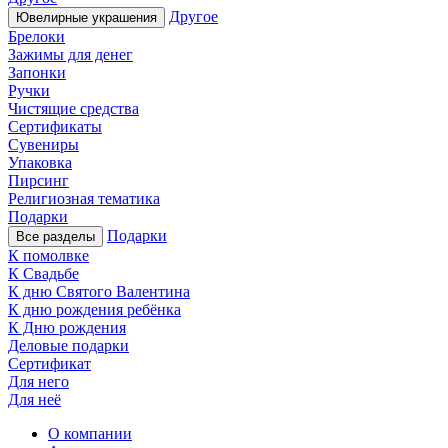
Другое
Ювелирные украшения
Брелоки
Зажимы для денег
Запонки
Ручки
Чистящие средства
Сертификаты
Сувениры
Упаковка
Пирсинг
Религиозная тематика
Подарки
Подарки
Все разделы
К помолвке
К Свадьбе
К дню Святого Валентина
К дню рождения ребёнка
К Дню рождения
Деловые подарки
Сертификат
Для него
Для неё
О компании