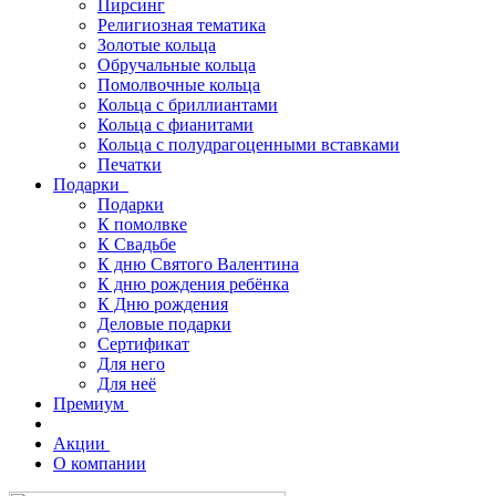
Пирсинг
Религиозная тематика
Золотые кольца
Обручальные кольца
Помолвочные кольца
Кольца с бриллиантами
Кольца с фианитами
Кольца с полудрагоценными вставками
Печатки
Подарки
Подарки
К помолвке
К Свадьбе
К дню Святого Валентина
К дню рождения ребёнка
К Дню рождения
Деловые подарки
Сертификат
Для него
Для неё
Премиум
Акции
О компании