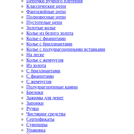
Цепочки ручного плетения
Классические цепи
Фантазийные цепи
Полновесные цепи
Пустотелые цепи
Золотые колье
Колье из белого золота
Колье с фианитами
Колье с бриллиантами
Колье с полудрагоценными вставками
На леске
Колье с жемчугом
Из золота
С бриллиантами
С фианитами
С жемчугом
Полудрагоценные камни
Брелоки
Зажимы для денег
Запонки
Ручки
Чистящие средства
Сертификаты
Сувениры
Упаковка