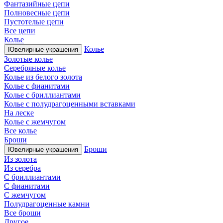
Фантазийные цепи
Полновесные цепи
Пустотелые цепи
Все цепи
Колье
Колье
Ювелирные украшения
Золотые колье
Серебряные колье
Колье из белого золота
Колье с фианитами
Колье с бриллиантами
Колье с полудрагоценными вставками
На леске
Колье с жемчугом
Все колье
Броши
Броши
Ювелирные украшения
Из золота
Из серебра
С бриллиантами
С фианитами
С жемчугом
Полудрагоценные камни
Все броши
Другое