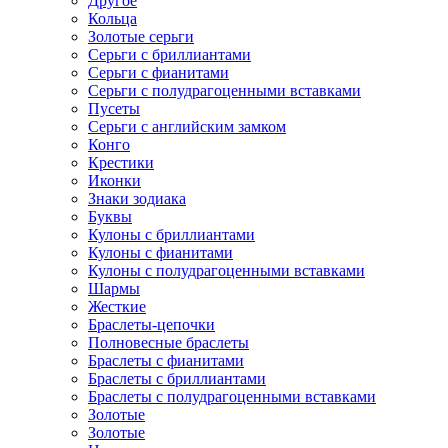
Другое
Кольца
Золотые серьги
Серьги с бриллиантами
Серьги с фианитами
Серьги с полудрагоценными вставками
Пусеты
Серьги с английским замком
Конго
Крестики
Иконки
Знаки зодиака
Буквы
Кулоны с бриллиантами
Кулоны с фианитами
Кулоны с полудрагоценными вставками
Шармы
Жесткие
Браслеты-цепочки
Полновесные браслеты
Браслеты с фианитами
Браслеты с бриллиантами
Браслеты с полудрагоценными вставками
Золотые
Золотые