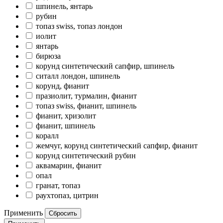
шпинель, янтарь
рубин
топаз swiss, топаз лондон
иолит
янтарь
бирюза
корунд синтетический сапфир, шпинель
ситалл лондон, шпинель
корунд, фианит
празиолит, турмалин, фианит
топаз swiss, фианит, шпинель
фианит, хризолит
фианит, шпинель
коралл
жемчуг, корунд синтетический сапфир, фианит
корунд синтетический рубин
аквамарин, фианит
опал
гранат, топаз
раухтопаз, цитрин
Применить
Сбросить