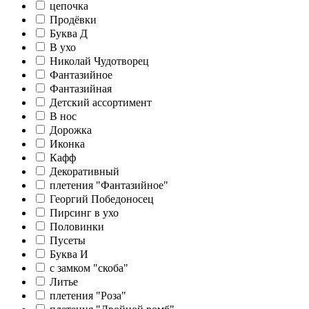
цепочка
Продёвки
Буква Д
В ухо
Николай Чудотворец
Фантазийное
Фантазийная
Детский ассортимент
В нос
Дорожка
Иконка
Кафф
Декоративный
плетения "Фантазийное"
Георгий Победоносец
Пирсинг в ухо
Половинки
Пусеты
Буква И
c замком "скоба"
Литье
плетения "Роза"