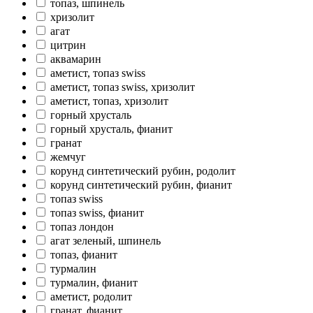
топаз, шпинель
хризолит
агат
цитрин
аквамарин
аметист, топаз swiss
аметист, топаз swiss, хризолит
аметист, топаз, хризолит
горный хрусталь
горный хрусталь, фианит
гранат
жемчуг
корунд синтетический рубин, родолит
корунд синтетический рубин, фианит
топаз swiss
топаз swiss, фианит
топаз лондон
агат зеленый, шпинель
топаз, фианит
турмалин
турмалин, фианит
аметист, родолит
гранат, фианит