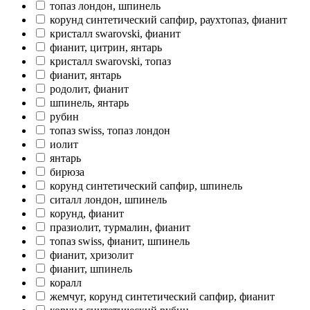
топаз лондон, шпинель
корунд синтетический сапфир, раухтопаз, фианит
кристалл swarovski, фианит
фианит, цитрин, янтарь
кристалл swarovski, топаз
фианит, янтарь
родолит, фианит
шпинель, янтарь
рубин
топаз swiss, топаз лондон
иолит
янтарь
бирюза
корунд синтетический сапфир, шпинель
ситалл лондон, шпинель
корунд, фианит
празиолит, турмалин, фианит
топаз swiss, фианит, шпинель
фианит, хризолит
фианит, шпинель
коралл
жемчуг, корунд синтетический сапфир, фианит