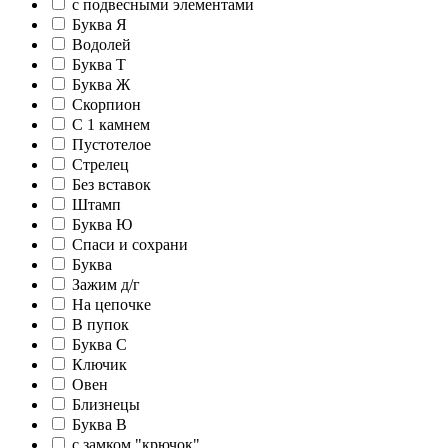
c подвесными элементами
Буква Я
Водолей
Буква Т
Буква Ж
Скорпион
С 1 камнем
Пустотелое
Стрелец
Без вставок
Штамп
Буква Ю
Спаси и сохрани
Буква
Зажим д/г
На цепочке
В пупок
Буква С
Ключик
Овен
Близнецы
Буква В
c замком "крючок"