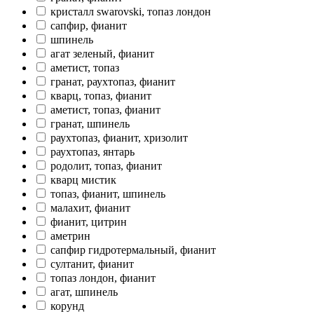
кристалл swarovski, топаз лондон
сапфир, фианит
шпинель
агат зеленый, фианит
аметист, топаз
гранат, раухтопаз, фианит
кварц, топаз, фианит
аметист, топаз, фианит
гранат, шпинель
раухтопаз, фианит, хризолит
раухтопаз, янтарь
родолит, топаз, фианит
кварц мистик
топаз, фианит, шпинель
малахит, фианит
фианит, цитрин
аметрин
сапфир гидротермальный, фианит
султанит, фианит
топаз лондон, фианит
агат, шпинель
корунд