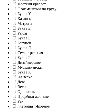
Жесткий браслет
С элементами по кругу
Буква У
Казанская
Матрона
Буква Е
Рыбы
Буква Б
Бегунок
Буква Л
Семистрельная
Буква Г
Дизайнерское
Мусульманская
Буква К
На леске
Дева
Весы
Одиночные
Продёвки жесткие
Рак
плетения "Якорное"