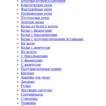
Цепочки ручного плетения
Классические цепи
Фантазийные цепи
Полновесные цепи
Пустотелые цепи
Золотые колье
Колье из белого золота
Колье с фианитами
Колье с бриллиантами
Колье с полудрагоценными вставками
На леске
Колье с жемчугом
Из золота
С бриллиантами
С фианитами
С жемчугом
Полудрагоценные камни
Брелоки
Зажимы для денег
Запонки
Ручки
Чистящие средства
Сертификаты
Сувениры
Упаковка