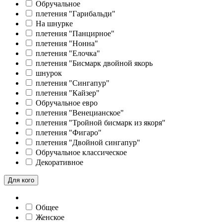
Обручальное
плетения "Гарибальди"
На шнурке
плетения "Панцирное"
плетения "Нонна"
плетения "Елочка"
плетения "Бисмарк двойной якорь
шнурок
плетения "Сингапур"
плетения "Кайзер"
Обручальное евро
плетения "Венецианское"
плетения "Тройной бисмарк из якоря"
плетения "Фигаро"
плетения "Двойной сингапур"
Обручальное классическое
Декоративное
Для кого
Общее
Женское