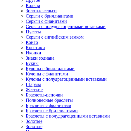
Другое
Кольца
Золотые серьги
Серьги с бриллиантами
Серьги с фианитами
Серьги с полудрагоценными вставками
Пусеты
Серьги с английским замком
Конго
Крестики
Иконки
Знаки зодиака
Буквы
Кулоны с бриллиантами
Кулоны с фианитами
Кулоны с полудрагоценными вставками
Шармы
Жесткие
Браслеты-цепочки
Полновесные браслеты
Браслеты с фианитами
Браслеты с бриллиантами
Браслеты с полудрагоценными вставками
Золотые
Золотые