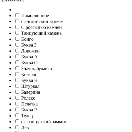
Помолвочное
c английский замком
С россыпью камней
Танцующий камень
Конго
Буква З
Дорожки
Буква А
Буква О
Значок-булавка
Козерог
Буква Н
Штурвал
Балерина
Ролекс
Печатка
Буква Р
Телец
c французский замком
Лев