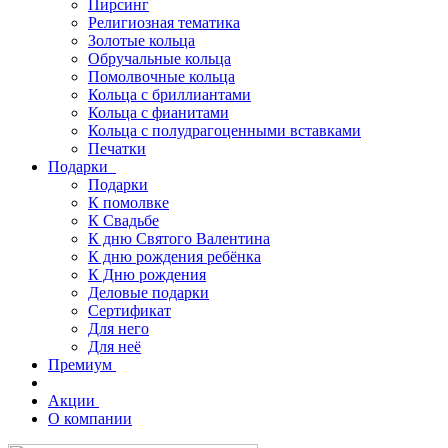
Пирсинг
Религиозная тематика
Золотые кольца
Обручальные кольца
Помолвочные кольца
Кольца с бриллиантами
Кольца с фианитами
Кольца с полудрагоценными вставками
Печатки
Подарки
Подарки
К помолвке
К Свадьбе
К дню Святого Валентина
К дню рождения ребёнка
К Дню рождения
Деловые подарки
Сертификат
Для него
Для неё
Премиум
Акции
О компании