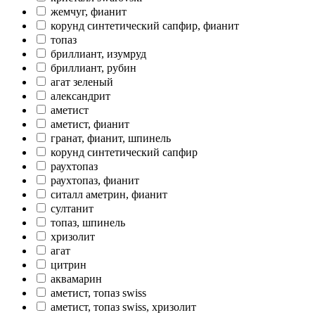
жемчуг, фианит
корунд синтетический сапфир, фианит
топаз
бриллиант, изумруд
бриллиант, рубин
агат зеленый
александрит
аметист
аметист, фианит
гранат, фианит, шпинель
корунд синтетический сапфир
раухтопаз
раухтопаз, фианит
ситалл аметрин, фианит
султанит
топаз, шпинель
хризолит
агат
цитрин
аквамарин
аметист, топаз swiss
аметист, топаз swiss, хризолит