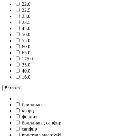
22.0
22.5
23.0
23.5
45.0
50.0
55.0
60.0
65.0
175.0
35.0
40.0
16.0
Вставка
бриллиант
кварц
фианит
бриллиант, сапфир
сапфир
кристалл swarovski