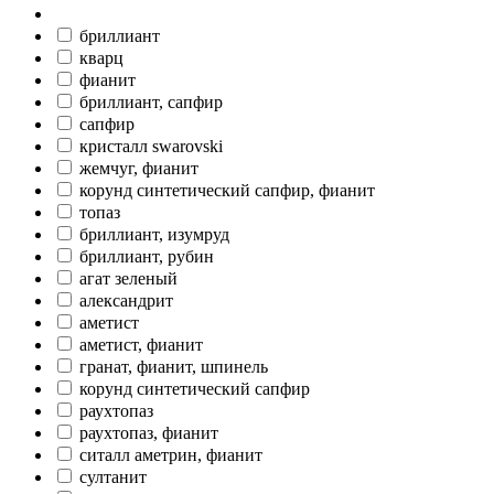
бриллиант
кварц
фианит
бриллиант, сапфир
сапфир
кристалл swarovski
жемчуг, фианит
корунд синтетический сапфир, фианит
топаз
бриллиант, изумруд
бриллиант, рубин
агат зеленый
александрит
аметист
аметист, фианит
гранат, фианит, шпинель
корунд синтетический сапфир
раухтопаз
раухтопаз, фианит
ситалл аметрин, фианит
султанит