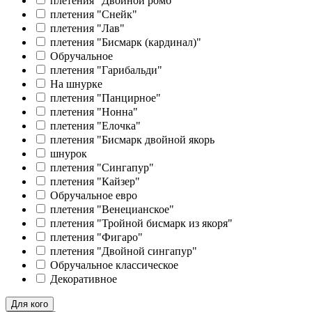
плетения "Двойной ромб"
плетения "Снейк"
плетения "Лав"
плетения "Бисмарк (кардинал)"
Обручальное
плетения "Гарибальди"
На шнурке
плетения "Панцирное"
плетения "Нонна"
плетения "Елочка"
плетения "Бисмарк двойной якорь
шнурок
плетения "Сингапур"
плетения "Кайзер"
Обручальное евро
плетения "Венецианское"
плетения "Тройной бисмарк из якоря"
плетения "Фигаро"
плетения "Двойной сингапур"
Обручальное классическое
Декоративное
Для кого