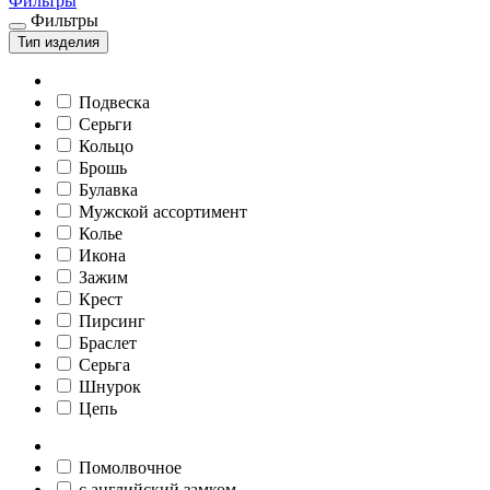
Фильтры
Фильтры
Тип изделия
Подвеска
Серьги
Кольцо
Брошь
Булавка
Мужской ассортимент
Колье
Икона
Зажим
Крест
Пирсинг
Браслет
Серьга
Шнурок
Цепь
Помолвочное
c английский замком