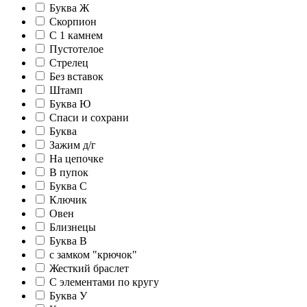
Буква Ж
Скорпион
С 1 камнем
Пустотелое
Стрелец
Без вставок
Штамп
Буква Ю
Спаси и сохрани
Буква
Зажим д/г
На цепочке
В пупок
Буква С
Ключик
Овен
Близнецы
Буква В
c замком "крючок"
Жесткий браслет
С элементами по кругу
Буква У