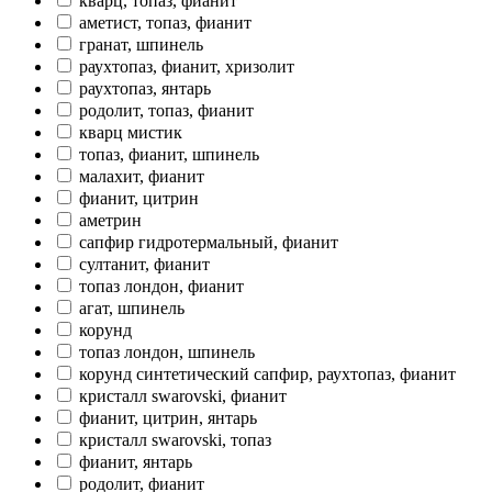
кварц, топаз, фианит
аметист, топаз, фианит
гранат, шпинель
раухтопаз, фианит, хризолит
раухтопаз, янтарь
родолит, топаз, фианит
кварц мистик
топаз, фианит, шпинель
малахит, фианит
фианит, цитрин
аметрин
сапфир гидротермальный, фианит
султанит, фианит
топаз лондон, фианит
агат, шпинель
корунд
топаз лондон, шпинель
корунд синтетический сапфир, раухтопаз, фианит
кристалл swarovski, фианит
фианит, цитрин, янтарь
кристалл swarovski, топаз
фианит, янтарь
родолит, фианит