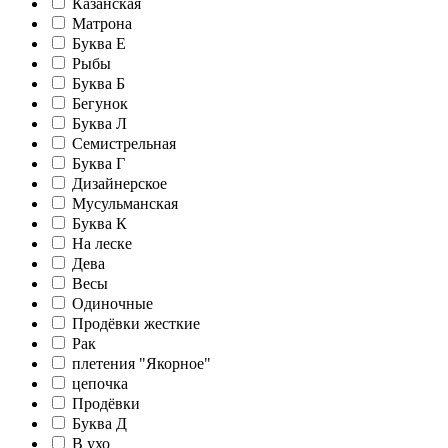
Казанская
Матрона
Буква Е
Рыбы
Буква Б
Бегунок
Буква Л
Семистрельная
Буква Г
Дизайнерское
Мусульманская
Буква К
На леске
Дева
Весы
Одиночные
Продёвки жесткие
Рак
плетения "Якорное"
цепочка
Продёвки
Буква Д
В ухо