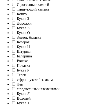
С россыпью камней
Танцующий камень
Конго
Буква З
Дорожки
Буква А
Буква О
Значок-булавка
Козерог
Буква Н
Штурвал
Балерина
Ролекс
Печатка
Буква Р
Телец
c французский замком
Лев
c подвесными элементами
Буква Я
Водолей
Буква Т