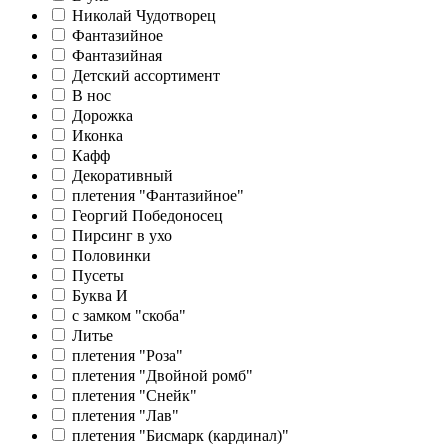
Николай Чудотворец
Фантазийное
Фантазийная
Детский ассортимент
В нос
Дорожка
Иконка
Кафф
Декоративный
плетения "Фантазийное"
Георгий Победоносец
Пирсинг в ухо
Половинки
Пусеты
Буква И
c замком "скоба"
Литье
плетения "Роза"
плетения "Двойной ромб"
плетения "Снейк"
плетения "Лав"
плетения "Бисмарк (кардинал)"