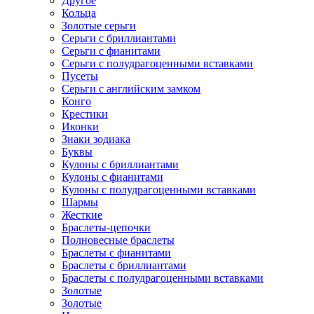
Другое
Кольца
Золотые серьги
Серьги с бриллиантами
Серьги с фианитами
Серьги с полудрагоценными вставками
Пусеты
Серьги с английским замком
Конго
Крестики
Иконки
Знаки зодиака
Буквы
Кулоны с бриллиантами
Кулоны с фианитами
Кулоны с полудрагоценными вставками
Шармы
Жесткие
Браслеты-цепочки
Полновесные браслеты
Браслеты с фианитами
Браслеты с бриллиантами
Браслеты с полудрагоценными вставками
Золотые
Золотые