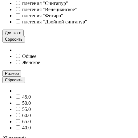
плетения "Сингапур"
плетения "Венецианское"
плетения "Фигаро"
плетения "Двойной сингапур"
Для кого
Сбросить
Общее
Женское
Размер
Сбросить
45.0
50.0
55.0
60.0
65.0
40.0