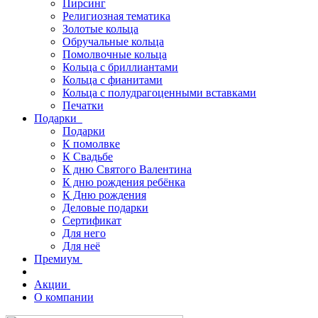
Пирсинг
Религиозная тематика
Золотые кольца
Обручальные кольца
Помолвочные кольца
Кольца с бриллиантами
Кольца с фианитами
Кольца с полудрагоценными вставками
Печатки
Подарки
Подарки
К помолвке
К Свадьбе
К дню Святого Валентина
К дню рождения ребёнка
К Дню рождения
Деловые подарки
Сертификат
Для него
Для неё
Премиум
Акции
О компании