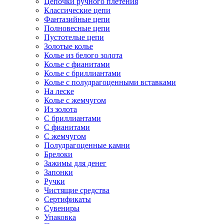
Цепочки ручного плетения
Классические цепи
Фантазийные цепи
Полновесные цепи
Пустотелые цепи
Золотые колье
Колье из белого золота
Колье с фианитами
Колье с бриллиантами
Колье с полудрагоценными вставками
На леске
Колье с жемчугом
Из золота
С бриллиантами
С фианитами
С жемчугом
Полудрагоценные камни
Брелоки
Зажимы для денег
Запонки
Ручки
Чистящие средства
Сертификаты
Сувениры
Упаковка