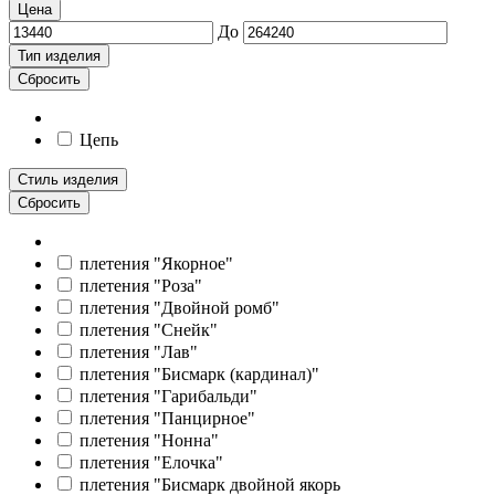
Цена
Тип изделия
Сбросить
Цепь
Стиль изделия
Сбросить
плетения "Якорное"
плетения "Роза"
плетения "Двойной ромб"
плетения "Снейк"
плетения "Лав"
плетения "Бисмарк (кардинал)"
плетения "Гарибальди"
плетения "Панцирное"
плетения "Нонна"
плетения "Елочка"
плетения "Бисмарк двойной якорь