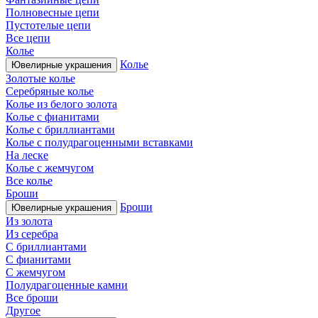
Полновесные цепи
Пустотелые цепи
Все цепи
Колье
Колье
Ювелирные украшения
Золотые колье
Серебряные колье
Колье из белого золота
Колье с фианитами
Колье с бриллиантами
Колье с полудрагоценными вставками
На леске
Колье с жемчугом
Все колье
Броши
Броши
Ювелирные украшения
Из золота
Из серебра
С бриллиантами
С фианитами
С жемчугом
Полудрагоценные камни
Все броши
Другое