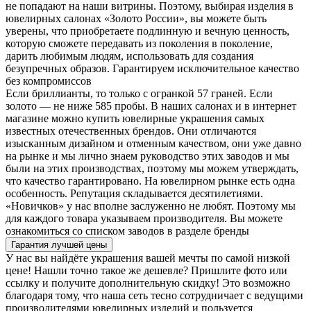
не попадают на наши витрины. Поэтому, выбирая изделия в
ювелирных салонах «Золото России», вы можете быть
уверены, что приобретаете подлинную и вечную ценность,
которую сможете передавать из поколения в поколение,
дарить любимым людям, использовать для создания
безупречных образов. Гарантируем исключительное качество
без компромиссов
Если бриллианты, то только с огранкой 57 граней. Если
золото — не ниже 585 пробы. В наших салонах и в интернет
магазине можно купить ювелирные украшения самых
известных отечественных брендов. Они отличаются
изысканным дизайном и отменным качеством, они уже давно
на рынке и мы лично знаем руководство этих заводов и мы
были на этих производствах, поэтому мы можем утверждать,
что качество гарантировано. На ювелирном рынке есть одна
особенность. Репутация складывается десятилетиями.
«Новичков» у нас вполне заслуженно не любят. Поэтому мы
для каждого товара указываем производителя. Вы можете
ознакомиться со списком заводов в разделе бренды
Гарантия лучшей цены
У нас вы найдёте украшения вашей мечты по самой низкой
цене! Нашли точно такое же дешевле? Пришлите фото или
ссылку и получите дополнительную скидку! Это возможно
благодаря тому, что наша сеть тесно сотрудничает с ведущими
производителями ювелирных изделий и пользуется