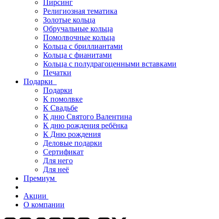
Пирсинг
Религиозная тематика
Золотые кольца
Обручальные кольца
Помолвочные кольца
Кольца с бриллиантами
Кольца с фианитами
Кольца с полудрагоценными вставками
Печатки
Подарки
Подарки
К помолвке
К Свадьбе
К дню Святого Валентина
К дню рождения ребёнка
К Дню рождения
Деловые подарки
Сертификат
Для него
Для неё
Премиум
Акции
О компании