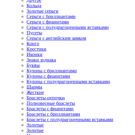
Другое
Кольца
Золотые серьги
Серьги с бриллиантами
Серьги с фианитами
Серьги с полудрагоценными вставками
Пусеты
Серьги с английским замком
Конго
Крестики
Иконки
Знаки зодиака
Буквы
Кулоны с бриллиантами
Кулоны с фианитами
Кулоны с полудрагоценными вставками
Шармы
Жесткие
Браслеты-цепочки
Полновесные браслеты
Браслеты с фианитами
Браслеты с бриллиантами
Браслеты с полудрагоценными вставками
Золотые
Золотые