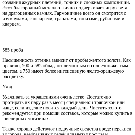
создания ажурных плетений, тонких и сложных композиций.
Этот благородный металл отлично подчеркивает игру света
на драгоценных камнях. Гармоничнее всего он смотрится с
изумрудами, сапфирами, гранатами, топазами, рубинами и
кварцем.
585 проба
Насыщенность оттенка зависит от пробы желтого золота. Как
правило, 500 и 585 обладают лимонным и солнечно-желтым
цветом, а 750 имеет более интенсивную желто-оранжевую
расцветку.
Уход
Ухаживать за украшениями очень легко. Достаточно
протирать их пару раз в месяц специальной тряпочкой или
чаще, если изделие носится каждый день. Чистить золото
рекомендуется при помощи составов, которые можно купить в
ювелирных магазинах.
Также хорошо действуют подручные средства вроде перекиси
водорода, неабразивных гелей для мытья посуды и