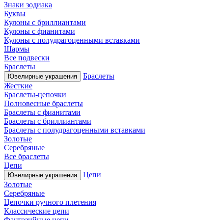
Знаки зодиака
Буквы
Кулоны с бриллиантами
Кулоны с фианитами
Кулоны с полудрагоценными вставками
Шармы
Все подвески
Браслеты
Браслеты
Ювелирные украшения
Жесткие
Браслеты-цепочки
Полновесные браслеты
Браслеты с фианитами
Браслеты с бриллиантами
Браслеты с полудрагоценными вставками
Золотые
Серебряные
Все браслеты
Цепи
Цепи
Ювелирные украшения
Золотые
Серебряные
Цепочки ручного плетения
Классические цепи
Фантазийные цепи