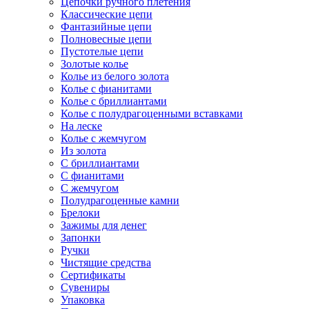
Цепочки ручного плетения
Классические цепи
Фантазийные цепи
Полновесные цепи
Пустотелые цепи
Золотые колье
Колье из белого золота
Колье с фианитами
Колье с бриллиантами
Колье с полудрагоценными вставками
На леске
Колье с жемчугом
Из золота
С бриллиантами
С фианитами
С жемчугом
Полудрагоценные камни
Брелоки
Зажимы для денег
Запонки
Ручки
Чистящие средства
Сертификаты
Сувениры
Упаковка