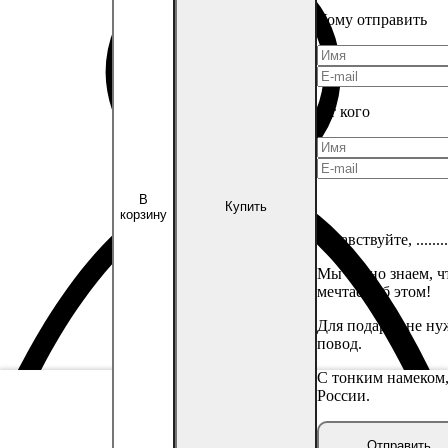
Кому отправить
От кого
В
Купить
корзину
Здравствуйте,
........
Мы точно знаем, 
мечтает об этом!
Для подарка не ну
повод.
С тонким намеком,
России.
Личный кабинет
Отправить