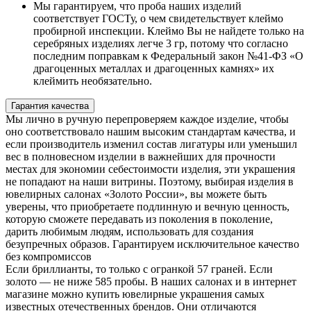
Мы гарантируем, что проба наших изделий
соответствует ГОСТу, о чем свидетельствует клеймо
пробирной инспекции. Клеймо Вы не найдете только на
серебряных изделиях легче 3 гр, потому что согласно
последним поправкам к Федеральный закон №41-ФЗ «О
драгоценных металлах и драгоценных камнях» их
клеймить необязательно.
Гарантия качества
Мы лично в ручную перепроверяем каждое изделие, чтобы
оно соответствовало нашим высоким стандартам качества, и
если производитель изменил состав лигатуры или уменьшил
вес в полновесном изделии в важнейших для прочности
местах для экономии себестоимости изделия, эти украшения
не попадают на наши витрины. Поэтому, выбирая изделия в
ювелирных салонах «Золото России», вы можете быть
уверены, что приобретаете подлинную и вечную ценность,
которую сможете передавать из поколения в поколение,
дарить любимым людям, использовать для создания
безупречных образов. Гарантируем исключительное качество
без компромиссов
Если бриллианты, то только с огранкой 57 граней. Если
золото — не ниже 585 пробы. В наших салонах и в интернет
магазине можно купить ювелирные украшения самых
известных отечественных брендов. Они отличаются