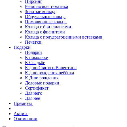
Пирсинг
Религиозная тематика
Золотые кольца
Обручальные кольца
Помолвочные кольца
Кольца с бриллиантами
Кольца с фианитами
Кольца с полудрагоценными вставками
Печатки
Подарки
Подарки
К помолвке
К Свадьбе
К дню Святого Валентина
К дню рождения ребёнка
К Дню рождения
Деловые подарки
Сертификат
Для него
Для неё
Премиум
Акции
О компании