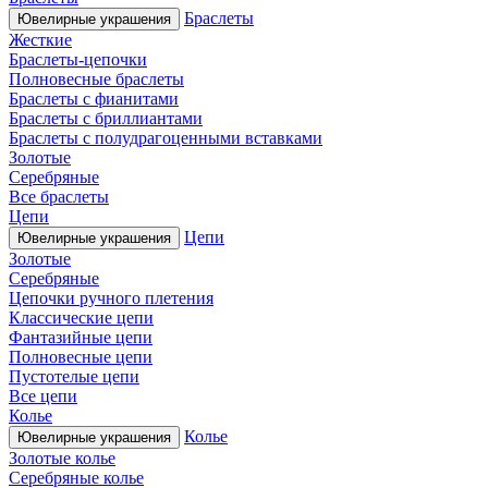
Браслеты
Ювелирные украшения
Жесткие
Браслеты-цепочки
Полновесные браслеты
Браслеты с фианитами
Браслеты с бриллиантами
Браслеты с полудрагоценными вставками
Золотые
Серебряные
Все браслеты
Цепи
Цепи
Ювелирные украшения
Золотые
Серебряные
Цепочки ручного плетения
Классические цепи
Фантазийные цепи
Полновесные цепи
Пустотелые цепи
Все цепи
Колье
Колье
Ювелирные украшения
Золотые колье
Серебряные колье