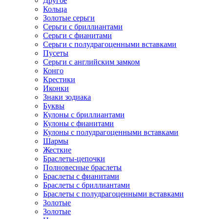
Другое
Кольца
Золотые серьги
Серьги с бриллиантами
Серьги с фианитами
Серьги с полудрагоценными вставками
Пусеты
Серьги с английским замком
Конго
Крестики
Иконки
Знаки зодиака
Буквы
Кулоны с бриллиантами
Кулоны с фианитами
Кулоны с полудрагоценными вставками
Шармы
Жесткие
Браслеты-цепочки
Полновесные браслеты
Браслеты с фианитами
Браслеты с бриллиантами
Браслеты с полудрагоценными вставками
Золотые
Золотые