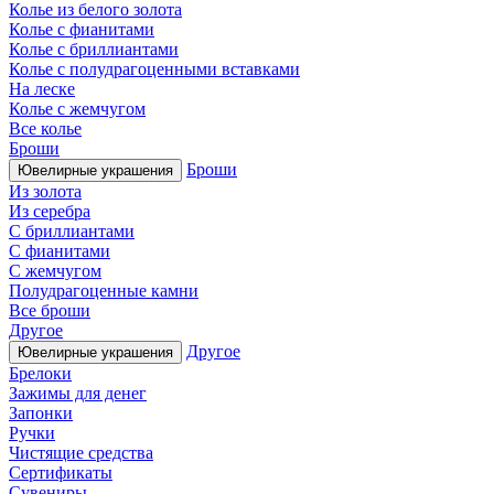
Колье из белого золота
Колье с фианитами
Колье с бриллиантами
Колье с полудрагоценными вставками
На леске
Колье с жемчугом
Все колье
Броши
Броши
Ювелирные украшения
Из золота
Из серебра
С бриллиантами
С фианитами
С жемчугом
Полудрагоценные камни
Все броши
Другое
Другое
Ювелирные украшения
Брелоки
Зажимы для денег
Запонки
Ручки
Чистящие средства
Сертификаты
Сувениры