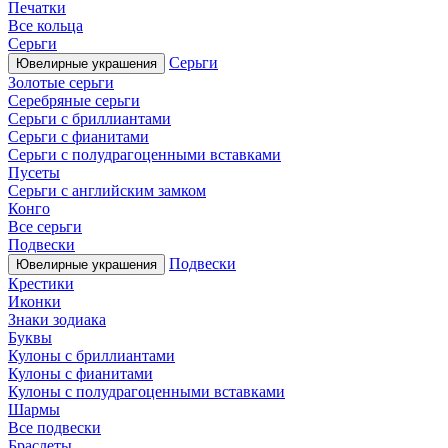
Печатки
Все кольца
Серьги
Серьги
Ювелирные украшения
Золотые серьги
Серебряные серьги
Серьги с бриллиантами
Серьги с фианитами
Серьги с полудрагоценными вставками
Пусеты
Серьги с английским замком
Конго
Все серьги
Подвески
Подвески
Ювелирные украшения
Крестики
Иконки
Знаки зодиака
Буквы
Кулоны с бриллиантами
Кулоны с фианитами
Кулоны с полудрагоценными вставками
Шармы
Все подвески
Браслеты