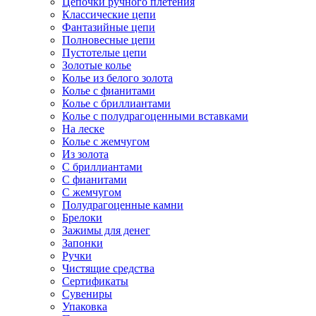
Цепочки ручного плетения
Классические цепи
Фантазийные цепи
Полновесные цепи
Пустотелые цепи
Золотые колье
Колье из белого золота
Колье с фианитами
Колье с бриллиантами
Колье с полудрагоценными вставками
На леске
Колье с жемчугом
Из золота
С бриллиантами
С фианитами
С жемчугом
Полудрагоценные камни
Брелоки
Зажимы для денег
Запонки
Ручки
Чистящие средства
Сертификаты
Сувениры
Упаковка