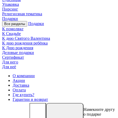
Упаковка
Пирсинг
Религиозная тематика
Подарки
Подарки
Все разделы
К помолвке
К Свадьбе
К дню Святого Валентина
К дню рождения ребёнка
К Дню рождения
Деловые подарки
Сертификат
Для него
Для неё
О компании
Акции
Доставка
Оплата
Где купить?
Гарантии и возврат
Намекните другу
о подарке