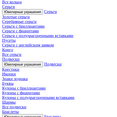
Все кольца
Серьги
Серьги
Ювелирные украшения
Золотые серьги
Серебряные серьги
Серьги с бриллиантами
Серьги с фианитами
Серьги с полудрагоценными вставками
Пусеты
Серьги с английским замком
Конго
Все серьги
Подвески
Подвески
Ювелирные украшения
Крестики
Иконки
Знаки зодиака
Буквы
Кулоны с бриллиантами
Кулоны с фианитами
Кулоны с полудрагоценными вставками
Шармы
Все подвески
Браслеты
Браслеты
Ювелирные украшения