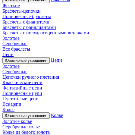
Жесткие
Браслеты-цепочки
Полновесные браслеты
Браслеты с фианитами
Браслеты с бриллиантами
Браслеты с полудрагоценными вставками
Золотые
Серебряные
Все браслеты
Цепи
Цепи
Ювелирные украшения
Золотые
Серебряные
Цепочки ручного плетения
Классические цепи
Фантазийные цепи
Полновесные цепи
Пустотелые цепи
Все цепи
Колье
Колье
Ювелирные украшения
Золотые колье
Серебряные колье
Колье из белого золота