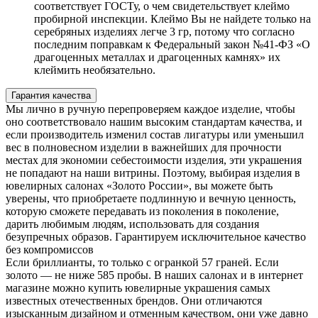
соответствует ГОСТу, о чем свидетельствует клеймо
пробирной инспекции. Клеймо Вы не найдете только на
серебряных изделиях легче 3 гр, потому что согласно
последним поправкам к Федеральный закон №41-ФЗ «О
драгоценных металлах и драгоценных камнях» их
клеймить необязательно.
Гарантия качества
Мы лично в ручную перепроверяем каждое изделие, чтобы
оно соответствовало нашим высоким стандартам качества, и
если производитель изменил состав лигатуры или уменьшил
вес в полновесном изделии в важнейших для прочности
местах для экономии себестоимости изделия, эти украшения
не попадают на наши витрины. Поэтому, выбирая изделия в
ювелирных салонах «Золото России», вы можете быть
уверены, что приобретаете подлинную и вечную ценность,
которую сможете передавать из поколения в поколение,
дарить любимым людям, использовать для создания
безупречных образов. Гарантируем исключительное качество
без компромиссов
Если бриллианты, то только с огранкой 57 граней. Если
золото — не ниже 585 пробы. В наших салонах и в интернет
магазине можно купить ювелирные украшения самых
известных отечественных брендов. Они отличаются
изысканным дизайном и отменным качеством, они уже давно