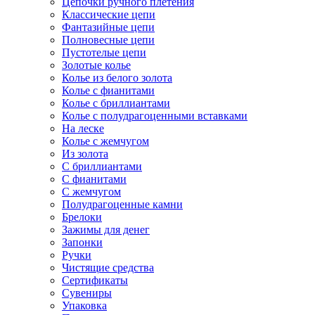
Цепочки ручного плетения
Классические цепи
Фантазийные цепи
Полновесные цепи
Пустотелые цепи
Золотые колье
Колье из белого золота
Колье с фианитами
Колье с бриллиантами
Колье с полудрагоценными вставками
На леске
Колье с жемчугом
Из золота
С бриллиантами
С фианитами
С жемчугом
Полудрагоценные камни
Брелоки
Зажимы для денег
Запонки
Ручки
Чистящие средства
Сертификаты
Сувениры
Упаковка