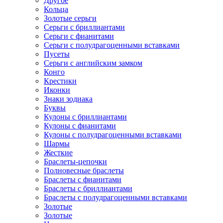
Другое
Кольца
Золотые серьги
Серьги с бриллиантами
Серьги с фианитами
Серьги с полудрагоценными вставками
Пусеты
Серьги с английским замком
Конго
Крестики
Иконки
Знаки зодиака
Буквы
Кулоны с бриллиантами
Кулоны с фианитами
Кулоны с полудрагоценными вставками
Шармы
Жесткие
Браслеты-цепочки
Полновесные браслеты
Браслеты с фианитами
Браслеты с бриллиантами
Браслеты с полудрагоценными вставками
Золотые
Золотые