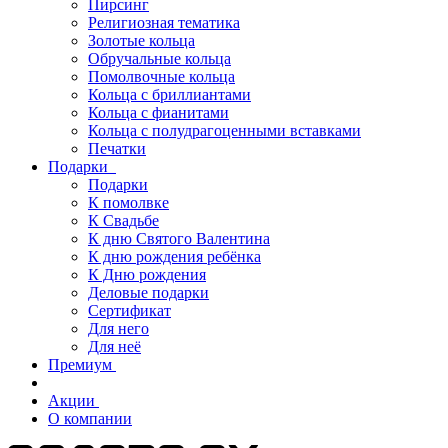
Пирсинг
Религиозная тематика
Золотые кольца
Обручальные кольца
Помолвочные кольца
Кольца с бриллиантами
Кольца с фианитами
Кольца с полудрагоценными вставками
Печатки
Подарки
Подарки
К помолвке
К Свадьбе
К дню Святого Валентина
К дню рождения ребёнка
К Дню рождения
Деловые подарки
Сертификат
Для него
Для неё
Премиум
Акции
О компании