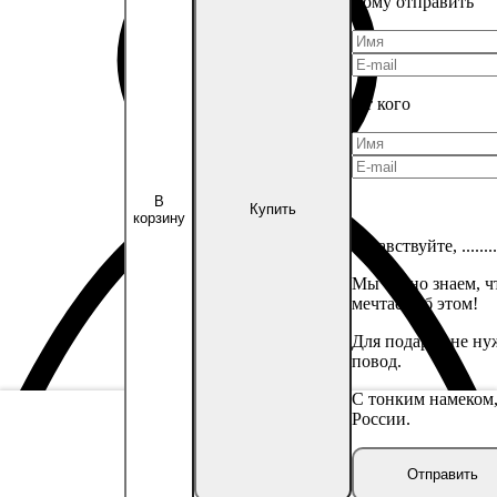
Кому отправить
От кого
В
Купить
корзину
Здравствуйте,
........
Мы точно знаем, 
мечтает об этом!
Для подарка не ну
повод.
С тонким намеком,
России.
Личный кабинет
Отправить
ID