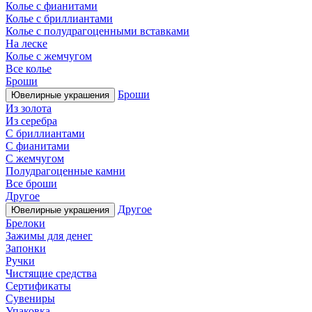
Колье с фианитами
Колье с бриллиантами
Колье с полудрагоценными вставками
На леске
Колье с жемчугом
Все колье
Броши
Броши
Ювелирные украшения
Из золота
Из серебра
С бриллиантами
С фианитами
С жемчугом
Полудрагоценные камни
Все броши
Другое
Другое
Ювелирные украшения
Брелоки
Зажимы для денег
Запонки
Ручки
Чистящие средства
Сертификаты
Сувениры
Упаковка