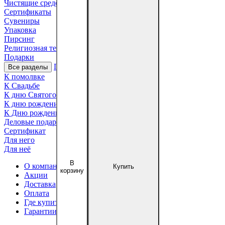
Чистящие средства
Сертификаты
Сувениры
Упаковка
Пирсинг
Религиозная тематика
Подарки
Подарки
Все разделы
К помолвке
К Свадьбе
К дню Святого Валентина
К дню рождения ребёнка
К Дню рождения
Деловые подарки
Сертификат
Для него
Для неё
В
О компании
Купить
корзину
Акции
Доставка
Оплата
Где купить?
Гарантии и возврат