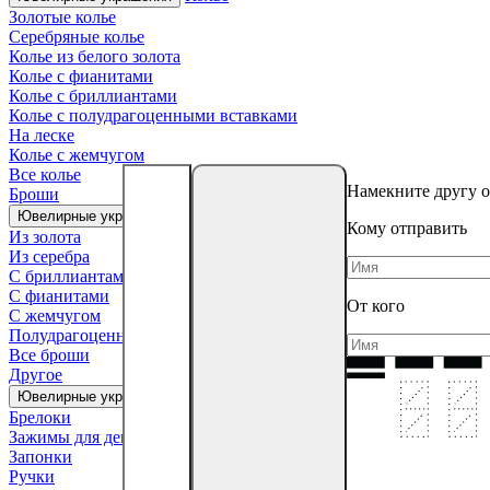
Золотые колье
Серебряные колье
Колье из белого золота
Колье с фианитами
Колье с бриллиантами
Колье с полудрагоценными вставками
На леске
Колье с жемчугом
Все колье
Намекните другу о
Броши
Броши
Ювелирные украшения
Кому отправить
Из золота
Из серебра
С бриллиантами
С фианитами
От кого
С жемчугом
Полудрагоценные камни
Все броши
Другое
Другое
Ювелирные украшения
Брелоки
Зажимы для денег
Запонки
Ручки