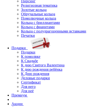
Пирсинг
Религиозная тематика
Золотые кольца
Обручальные кольца
Помолвочные кольца
Кольца с бриллиантами
Кольца с фианитами
Кольца с полудрагоценными вставками
Печатки
Подарки
Подарки
К помолвке
К Свадьбе
К дню Святого Валентина
К дню рождения ребёнка
К Дню рождения
Деловые подарки
Сертификат
Для него
Для неё
Премиум
Акции