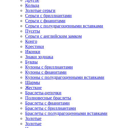
Другое
Кольца
Золотые серьги
Серьги с бриллиантами
Серьги с фианитами
Серьги с полудрагоценными вставками
Пусеты
Серьги с английским замком
Конго
Крестики
Иконки
Знаки зодиака
Буквы
Кулоны с бриллиантами
Кулоны с фианитами
Кулоны с полудрагоценными вставками
Шармы
Жесткие
Браслеты-цепочки
Полновесные браслеты
Браслеты с фианитами
Браслеты с бриллиантами
Браслеты с полудрагоценными вставками
Золотые
Золотые