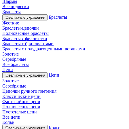
Шармы
Все подвески
Браслеты
Браслеты
Ювелирные украшения
Жесткие
Браслеты-цепочки
Полновесные браслеты
Браслеты с фианитами
Браслеты с бриллиантами
Браслеты с полудрагоценными вставками
Золотые
Серебряные
Все браслеты
Цепи
Цепи
Ювелирные украшения
Золотые
Серебряные
Цепочки ручного плетения
Классические цепи
Фантазийные цепи
Полновесные цепи
Пустотелые цепи
Все цепи
Колье
Колье
Ювелирные украшения