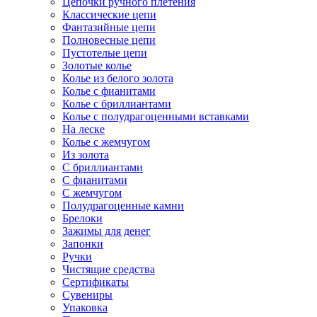
Цепочки ручного плетения
Классические цепи
Фантазийные цепи
Полновесные цепи
Пустотелые цепи
Золотые колье
Колье из белого золота
Колье с фианитами
Колье с бриллиантами
Колье с полудрагоценными вставками
На леске
Колье с жемчугом
Из золота
С бриллиантами
С фианитами
С жемчугом
Полудрагоценные камни
Брелоки
Зажимы для денег
Запонки
Ручки
Чистящие средства
Сертификаты
Сувениры
Упаковка