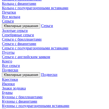
Кольца с фианитами
Кольца с полудрагоценными вставками
Печатки
Все кольца
Серьги
Серьги
Ювелирные украшения
Золотые серьги
Серебряные серьги
Серьги с бриллиантами
Серьги с фианитами
Серьги с полудрагоценными вставками
Пусеты
Серьги с английским замком
Конго
Все серьги
Подвески
Подвески
Ювелирные украшения
Крестики
Иконки
Знаки зодиака
Буквы
Кулоны с бриллиантами
Кулоны с фианитами
Кулоны с полудрагоценными вставками