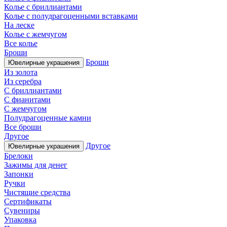
Колье с бриллиантами
Колье с полудрагоценными вставками
На леске
Колье с жемчугом
Все колье
Броши
Броши
Ювелирные украшения
Из золота
Из серебра
С бриллиантами
С фианитами
С жемчугом
Полудрагоценные камни
Все броши
Другое
Другое
Ювелирные украшения
Брелоки
Зажимы для денег
Запонки
Ручки
Чистящие средства
Сертификаты
Сувениры
Упаковка