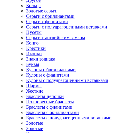
Другое
Кольца
Золотые серьги
Серьги с бриллиантами
Серьги с фианитами
Серьги с полудрагоценными вставками
Пусеты
Серьги с английским замком
Конго
Крестики
Иконки
Знаки зодиака
Буквы
Кулоны с бриллиантами
Кулоны с фианитами
Кулоны с полудрагоценными вставками
Шармы
Жесткие
Браслеты-цепочки
Полновесные браслеты
Браслеты с фианитами
Браслеты с бриллиантами
Браслеты с полудрагоценными вставками
Золотые
Золотые