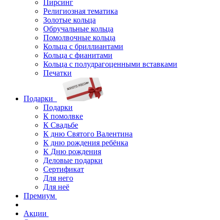
Пирсинг
Религиозная тематика
Золотые кольца
Обручальные кольца
Помолвочные кольца
Кольца с бриллиантами
Кольца с фианитами
Кольца с полудрагоценными вставками
Печатки
Подарки
Подарки
К помолвке
К Свадьбе
К дню Святого Валентина
К дню рождения ребёнка
К Дню рождения
Деловые подарки
Сертификат
Для него
Для неё
Премиум
Акции