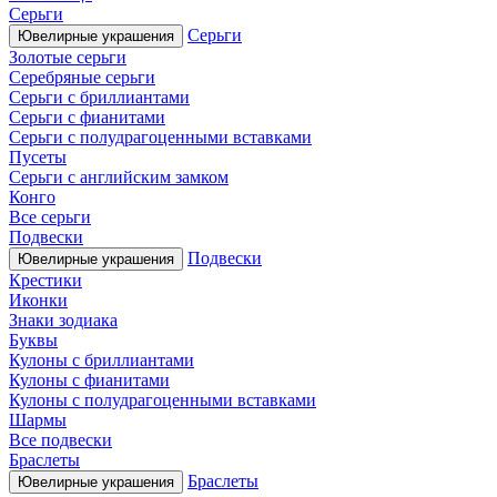
Серьги
Серьги
Ювелирные украшения
Золотые серьги
Серебряные серьги
Серьги с бриллиантами
Серьги с фианитами
Серьги с полудрагоценными вставками
Пусеты
Серьги с английским замком
Конго
Все серьги
Подвески
Подвески
Ювелирные украшения
Крестики
Иконки
Знаки зодиака
Буквы
Кулоны с бриллиантами
Кулоны с фианитами
Кулоны с полудрагоценными вставками
Шармы
Все подвески
Браслеты
Браслеты
Ювелирные украшения