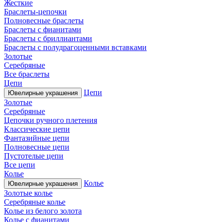
Жесткие
Браслеты-цепочки
Полновесные браслеты
Браслеты с фианитами
Браслеты с бриллиантами
Браслеты с полудрагоценными вставками
Золотые
Серебряные
Все браслеты
Цепи
Цепи
Ювелирные украшения
Золотые
Серебряные
Цепочки ручного плетения
Классические цепи
Фантазийные цепи
Полновесные цепи
Пустотелые цепи
Все цепи
Колье
Колье
Ювелирные украшения
Золотые колье
Серебряные колье
Колье из белого золота
Колье с фианитами