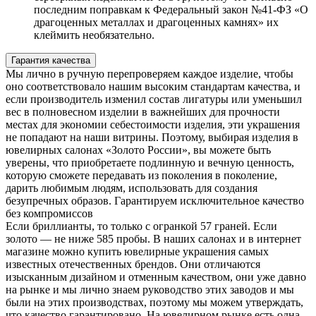
последним поправкам к Федеральный закон №41-ФЗ «О
драгоценных металлах и драгоценных камнях» их
клеймить необязательно.
Гарантия качества
Мы лично в ручную перепроверяем каждое изделие, чтобы
оно соответствовало нашим высоким стандартам качества, и
если производитель изменил состав лигатуры или уменьшил
вес в полновесном изделии в важнейших для прочности
местах для экономии себестоимости изделия, эти украшения
не попадают на наши витрины. Поэтому, выбирая изделия в
ювелирных салонах «Золото России», вы можете быть
уверены, что приобретаете подлинную и вечную ценность,
которую сможете передавать из поколения в поколение,
дарить любимым людям, использовать для создания
безупречных образов. Гарантируем исключительное качество
без компромиссов
Если бриллианты, то только с огранкой 57 граней. Если
золото — не ниже 585 пробы. В наших салонах и в интернет
магазине можно купить ювелирные украшения самых
известных отечественных брендов. Они отличаются
изысканным дизайном и отменным качеством, они уже давно
на рынке и мы лично знаем руководство этих заводов и мы
были на этих производствах, поэтому мы можем утверждать,
что качество гарантировано. На ювелирном рынке есть одна