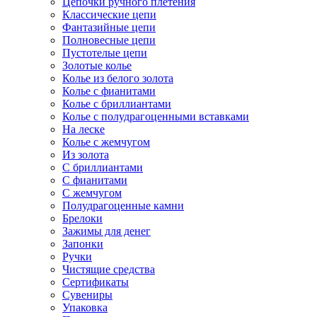
Цепочки ручного плетения
Классические цепи
Фантазийные цепи
Полновесные цепи
Пустотелые цепи
Золотые колье
Колье из белого золота
Колье с фианитами
Колье с бриллиантами
Колье с полудрагоценными вставками
На леске
Колье с жемчугом
Из золота
С бриллиантами
С фианитами
С жемчугом
Полудрагоценные камни
Брелоки
Зажимы для денег
Запонки
Ручки
Чистящие средства
Сертификаты
Сувениры
Упаковка