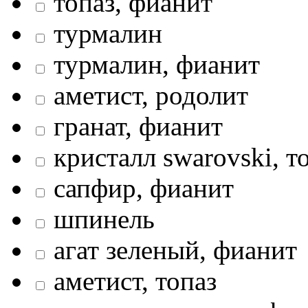
топаз, фианит
турмалин
турмалин, фианит
аметист, родолит
гранат, фианит
кристалл swarovski, т
сапфир, фианит
шпинель
агат зеленый, фианит
аметист, топаз