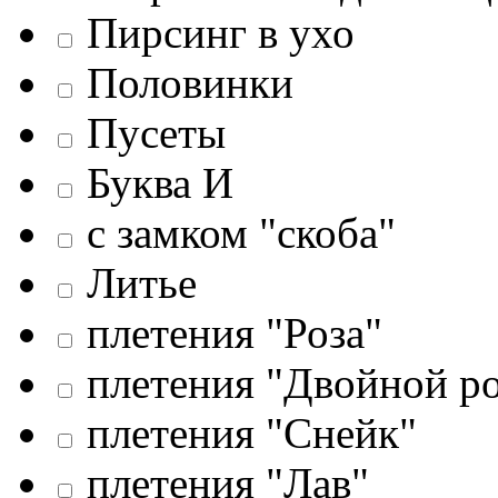
Пирсинг в ухо
Половинки
Пусеты
Буква И
c замком "скоба"
Литье
плетения "Роза"
плетения "Двойной р
плетения "Снейк"
плетения "Лав"