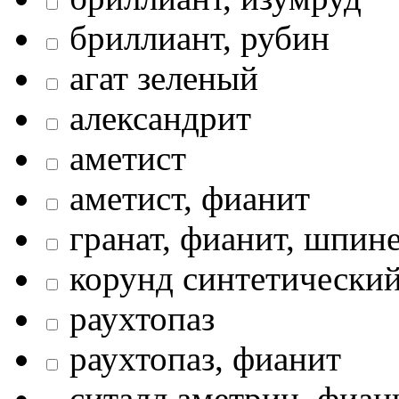
бриллиант, рубин
агат зеленый
александрит
аметист
аметист, фианит
гранат, фианит, шпин
корунд синтетически
раухтопаз
раухтопаз, фианит
ситалл аметрин, фиан