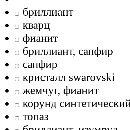
бриллиант
кварц
фианит
бриллиант, сапфир
сапфир
кристалл swarovski
жемчуг, фианит
корунд синтетический
топаз
бриллиант, изумруд