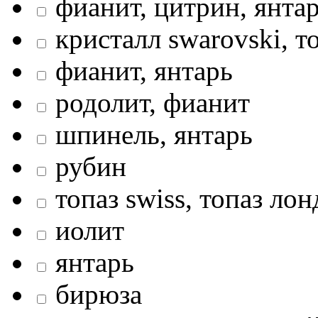
фианит, цитрин, янта
кристалл swarovski, т
фианит, янтарь
родолит, фианит
шпинель, янтарь
рубин
топаз swiss, топаз ло
иолит
янтарь
бирюза