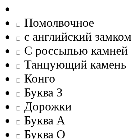
Помолвочное
c английский замком
С россыпью камней
Танцующий камень
Конго
Буква З
Дорожки
Буква А
Буква О