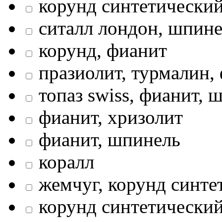
корунд синтетически
ситалл лондон, шпин
корунд, фианит
празиолит, турмалин,
топаз swiss, фианит, 
фианит, хризолит
фианит, шпинель
коралл
жемчуг, корунд синте
корунд синтетически